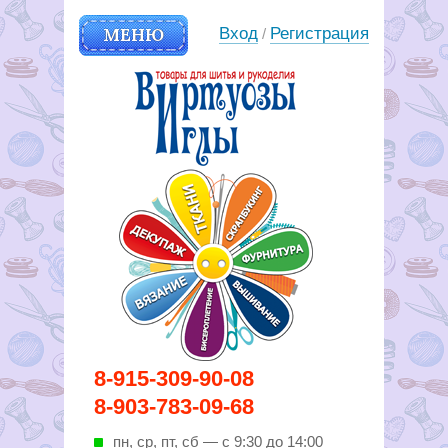
МЕНЮ
Вход
Регистрация
/
Вирутозы иглы. Товары для
8-915-309-90-08
шитья и рукоделья
8-903-783-09-68
пн, ср, пт, cб — с 9:30 до 14:00