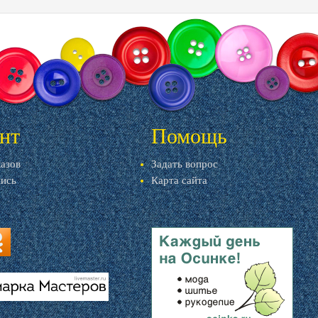
нт
Помощь
казов
Задать вопрос
пись
Карта сайта
ru
u