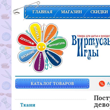
ГЛАВНАЯ
МАГАЗИН
СКИДКИ
Вирутозы иглы. Товары для шитья и рукоделья
КАТАЛОГ ТОВАРОВ
А
Пост
дево
Ткани