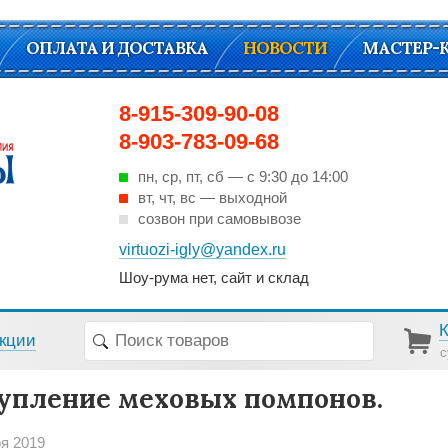
ОПЛАТА И ДОСТАВКА
НОВОСТИ
МАСТЕР-
8-915-309-90-08
8-903-783-09-68
пн, ср, пт, cб — с 9:30 до 14:00
вт, чт, вс — выходной
созвон при самовывозе
virtuozi-igly@yandex.ru
Шоу-рума нет, сайт и склад
кции
с
упление меховых помпонов.
ря 2019