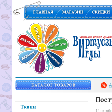
ГЛАВНАЯ
МАГАЗИН
СКИДКИ
Вирутозы иглы. Товары для шитья и рукоделья
КАТАЛОГ ТОВАРОВ
А
Пост
Ткани
14 октяб