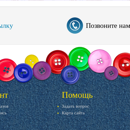
ылку
Позвоните на
нт
Помощь
казов
Задать вопрос
пись
Карта сайта