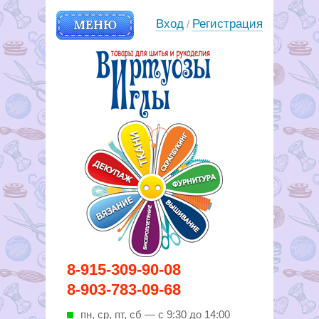
МЕНЮ
Вход
Регистрация
/
Вирутозы иглы. Товары для
8-915-309-90-08
шитья и рукоделья
8-903-783-09-68
пн, ср, пт, cб — с 9:30 до 14:00