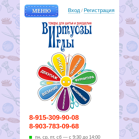
МЕНЮ
Вход
Регистрация
/
Вирутозы иглы. Товары для
8-915-309-90-08
шитья и рукоделья
8-903-783-09-68
пн, ср, пт, cб — с 9:30 до 14:00