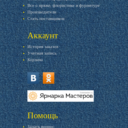
Все о пряже, флористике и фурнитуре
Производители
Стать поставщиком
Аккаунт
История заказов
Учетная запись
Корзина
vk.com
ok.ru
livemaster.ru
Помощь
Задать вопрос