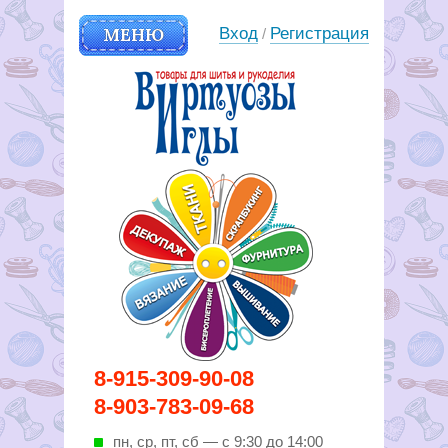
МЕНЮ
Вход
Регистрация
/
Вирутозы иглы. Товары для
8-915-309-90-08
шитья и рукоделья
8-903-783-09-68
пн, ср, пт, cб — с 9:30 до 14:00