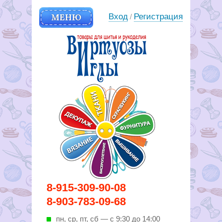
МЕНЮ
Вход
Регистрация
/
Вирутозы иглы. Товары для
8-915-309-90-08
шитья и рукоделья
8-903-783-09-68
пн, ср, пт, cб — с 9:30 до 14:00