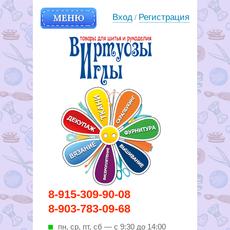
МЕНЮ
Вход
Регистрация
/
Вирутозы иглы. Товары для
8-915-309-90-08
шитья и рукоделья
8-903-783-09-68
пн, ср, пт, cб — с 9:30 до 14:00