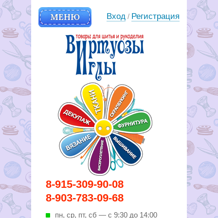
МЕНЮ
Вход
Регистрация
/
Вирутозы иглы. Товары для
8-915-309-90-08
шитья и рукоделья
8-903-783-09-68
пн, ср, пт, cб — с 9:30 до 14:00