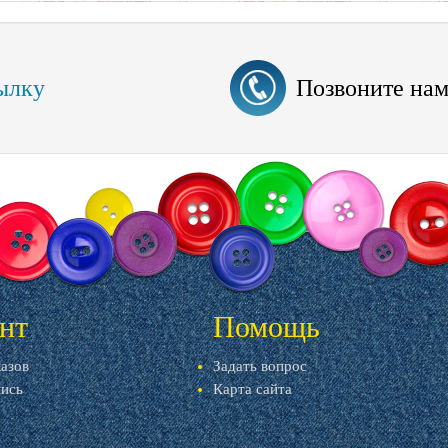
ылку
Позвоните на
нт
Помощь
казов
Задать вопрос
пись
Карта сайта