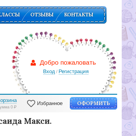
КЛАССЫ
ОТЗЫВЫ
КОНТАКТЫ
Добро пожаловать
Вход
Регистрация
/
Корзина
ОФОРМИТЬ
Избранное
умма 0
Р
саида Макси.