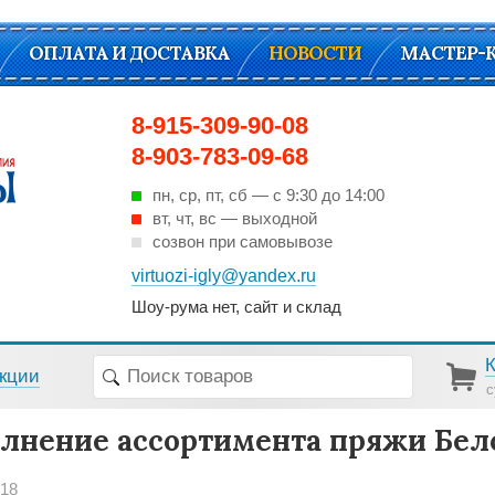
ОПЛАТА И ДОСТАВКА
НОВОСТИ
МАСТЕР-
8-915-309-90-08
8-903-783-09-68
пн, ср, пт, cб — с 9:30 до 14:00
вт, чт, вс — выходной
созвон при самовывозе
virtuozi-igly@yandex.ru
Шоу-рума нет, сайт и склад
кции
с
лнение ассортимента пряжи Бел
018