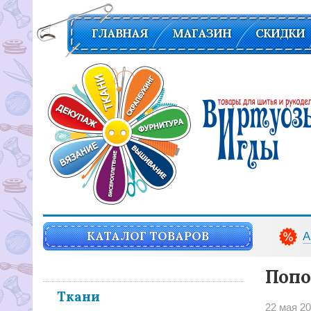
ГЛАВНАЯ
МАГАЗИН
СКИДКИ
Вирутозы иглы. Товары для шитья и рукоделья
КАТАЛОГ ТОВАРОВ
А
Попо
Ткани
22 мая 2