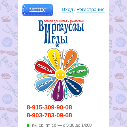
МЕНЮ
Вход
Регистрация
/
Вирутозы иглы. Товары для
8-915-309-90-08
шитья и рукоделья
8-903-783-09-68
пн, ср, пт, cб — с 9:30 до 14:00