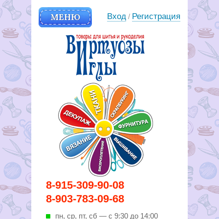
МЕНЮ
Вход
Регистрация
/
Вирутозы иглы. Товары для
8-915-309-90-08
шитья и рукоделья
8-903-783-09-68
пн, ср, пт, cб — с 9:30 до 14:00