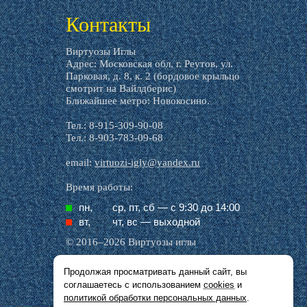
Контакты
Виртуозы Иглы
Адрес: Московская обл, г. Реутов, ул.
Парковая, д. 8, к. 2 (бордовое крыльцо
смотрит на Вайлдберис)
Ближайшее метро: Новокосино.
Тел.: 8-915-309-90-08
Тел.: 8-903-783-09-68
email:
virtuozi-igly@yandex.ru
Время работы:
пн,
ср, пт, cб — с 9:30 до 14:00
вт,
чт, вс — выходной
© 2016–2026 Виртуозы иглы
Продолжая просматривать данный сайт, вы
Все названия производителей, символика и
соглашаетесь с использованием
cookies
и
описания, присутствующие в наших картинках
и тексте, используются исключительно в целях
политикой обработки персональных данных
.