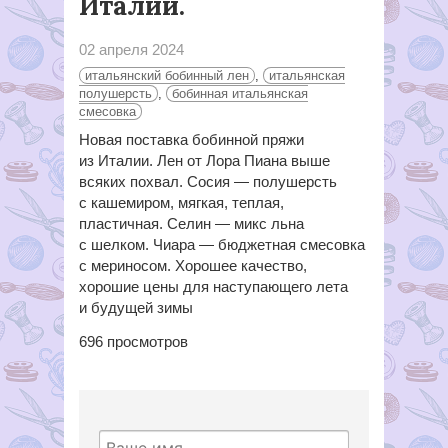
Италии.
02 апреля 2024
итальянский бобинный лен
,
итальянская
полушерсть
,
бобинная итальянская
смесовка
Новая поставка бобинной пряжи
из Италии. Лен от Лора Пиана выше
всяких похвал. Сосия — полушерсть
с кашемиром, мягкая, теплая,
пластичная. Селин — микс льна
с шелком. Чиара — бюджетная смесовка
с мериносом. Хорошее качество,
хорошие цены для наступающего лета
и будущей зимы
696
просмотров