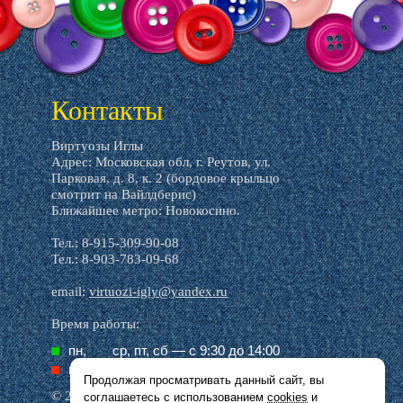
Контакты
Виртуозы Иглы
Адрес: Московская обл, г. Реутов, ул.
Парковая, д. 8, к. 2 (бордовое крыльцо
смотрит на Вайлдберис)
Ближайшее метро: Новокосино.
Тел.: 8-915-309-90-08
Тел.: 8-903-783-09-68
email:
virtuozi-igly@yandex.ru
Время работы:
пн,
ср, пт, cб — с 9:30 до 14:00
вт,
чт, вс — выходной
Продолжая просматривать данный сайт, вы
© 2016–2026 Виртуозы иглы
соглашаетесь с использованием
cookies
и