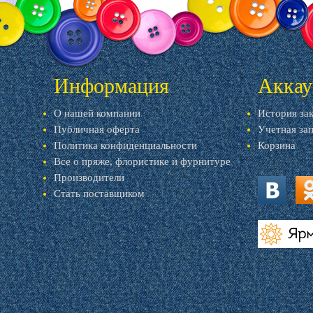
Информация
Аккау
О нашей компании
История за
Публичная оферта
Учетная за
Политика конфиденциальности
Корзина
Все о пряже, флористике и фурнитуре
Производители
Стать поставщиком
vk.com
ok.
livemaster.r