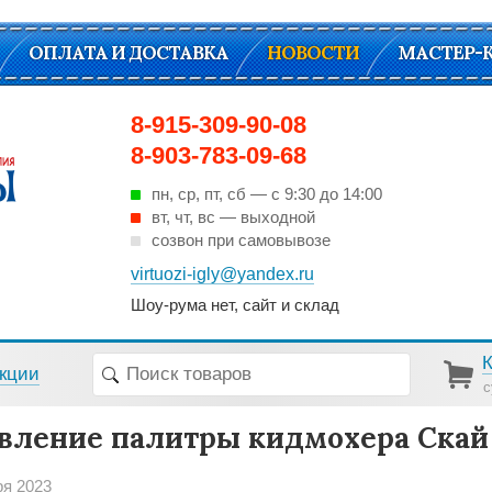
ОПЛАТА И ДОСТАВКА
НОВОСТИ
МАСТЕР-
8-915-309-90-08
8-903-783-09-68
пн, ср, пт, cб — с 9:30 до 14:00
вт, чт, вс — выходной
созвон при самовывозе
virtuozi-igly@yandex.ru
Шоу-рума нет, сайт и склад
кции
с
вление палитры кидмохера Ска
ря 2023