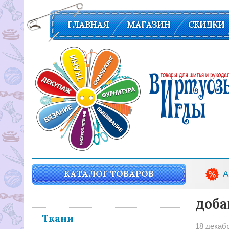
ГЛАВНАЯ
МАГАЗИН
СКИДКИ
Вирутозы иглы. Товары для шитья и рукоделья
КАТАЛОГ ТОВАРОВ
А
доба
Ткани
18 декаб