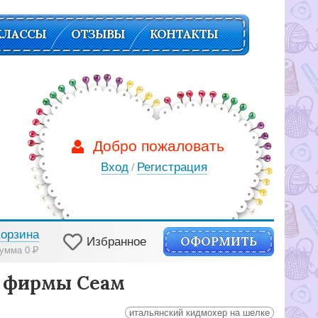
КЛАССЫ
ОТЗЫВЫ
КОНТАКТЫ
Добро пожаловать
Вход
Регистрация
/
Корзина
ОФОРМИТЬ
Избранное
умма 0
Р
й фирмы Сеам
итальянский кидмохер на шелке