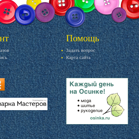
нт
Помощь
казов
Задать вопрос
пись
Карта сайта
ru
u
livemaster.ru