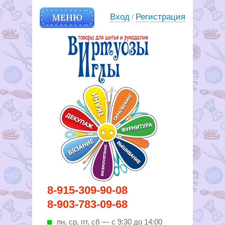
МЕНЮ
Вход
Регистрация
/
Вирутозы иглы. Товары для
8-915-309-90-08
шитья и рукоделья
8-903-783-09-68
пн, ср, пт, cб — с 9:30 до 14:00