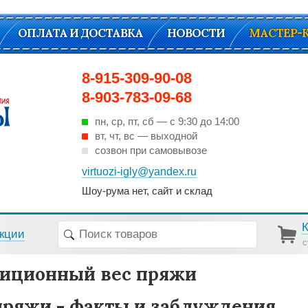
ОПЛАТА И ДОСТАВКА
НОВОСТИ
МАСТЕР-
8-915-309-90-08
8-903-783-09-68
пн, ср, пт, cб — с 9:30 до 14:00
вт, чт, вс — выходной
созвон при самовывозе
virtuozi-igly@yandex.ru
Шоу-рума нет, сайт и склад
кции
с
иционный вес пряжи
пряжи - факты и заблуждения.