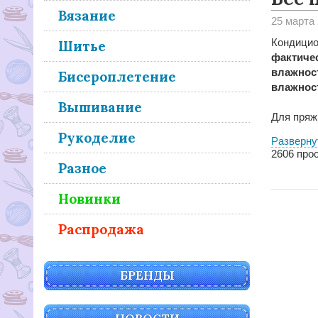
Вязание
25 марта
Кондицио
Шитье
фактиче
влажност
Бисероплетение
влажност
Вышивание
Для пряж
Рукоделие
Разверну
2606
прос
Разное
Новинки
Распродажа
БРЕНДЫ