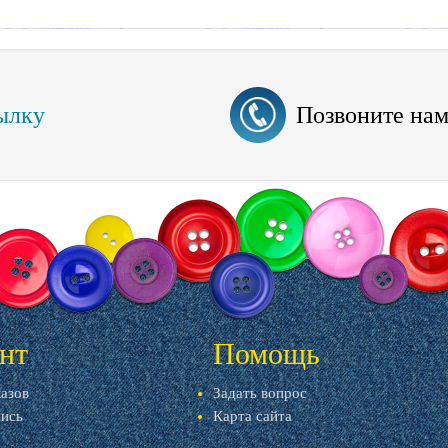
ылку
Позвоните на
нт
Помощь
казов
Задать вопрос
пись
Карта сайта