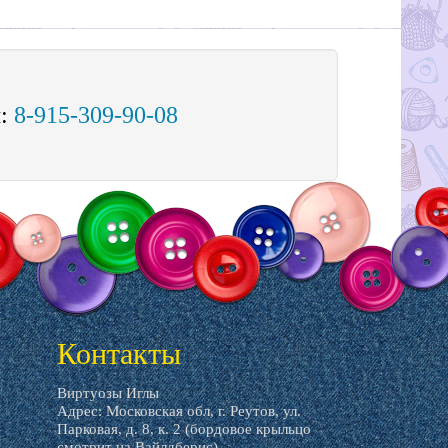
м:
8-915-309-90-08
Контакты
Виртуозы Иглы
Адрес: Московская обл, г. Реутов, ул.
Парковая, д. 8, к. 2 (бордовое крыльцо
смотрит на Вайлдберис)