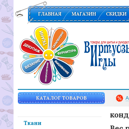
ГЛАВНАЯ
МАГАЗИН
СКИДКИ
Вирутозы иглы. Товары для шитья и рукоделья
КАТАЛОГ ТОВАРОВ
А
конд
Ткани
Вес 