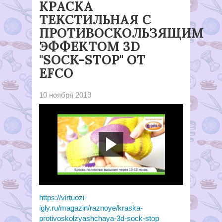
КРАСКА
ТЕКСТИЛЬНАЯ С
ПРОТИВОСКОЛЬЗЯЩИМ
ЭФФЕКТОМ 3D
"SOCK-STOP" ОТ
EFCO
10 ноября 2019
https://youtu.be/ZPHfQ5Rgqdc
https://virtuozi-
igly.ru/magazin/raznoye/kraska-
protivoskolzyashchaya-3d-sock-stop