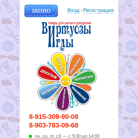
МЕНЮ
Вход
Регистрация
/
Вирутозы иглы. Товары для
8-915-309-90-08
шитья и рукоделья
8-903-783-09-68
пн, ср, пт, cб — с 9:30 до 14:00