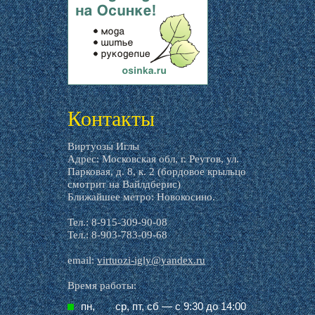
livemaster.ru
Контакты
Виртуозы Иглы
Адрес: Московская обл, г. Реутов, ул.
Парковая, д. 8, к. 2 (бордовое крыльцо
смотрит на Вайлдберис)
Ближайшее метро: Новокосино.
Тел.: 8-915-309-90-08
Тел.: 8-903-783-09-68
email:
virtuozi-igly@yandex.ru
Время работы:
пн,
ср, пт, cб — с 9:30 до 14:00