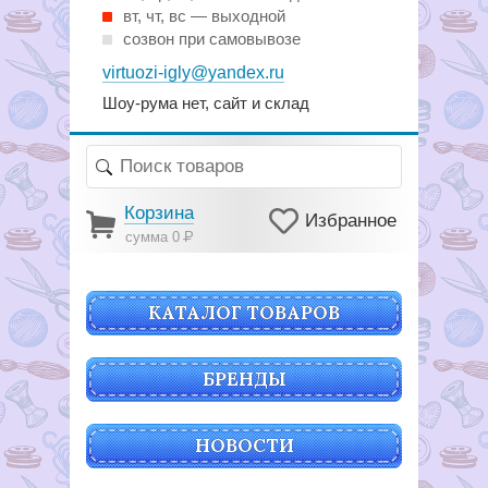
вт, чт, вс — выходной
созвон при самовывозе
virtuozi-igly@yandex.ru
Шоу-рума нет, сайт и склад
Корзина
Избранное
сумма 0
Р
КАТАЛОГ ТОВАРОВ
БРЕНДЫ
НОВОСТИ