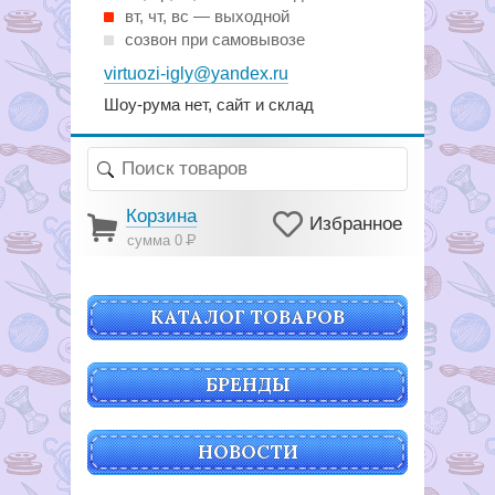
вт, чт, вс — выходной
созвон при самовывозе
virtuozi-igly@yandex.ru
Шоу-рума нет, сайт и склад
Корзина
Избранное
сумма 0
Р
КАТАЛОГ ТОВАРОВ
БРЕНДЫ
НОВОСТИ