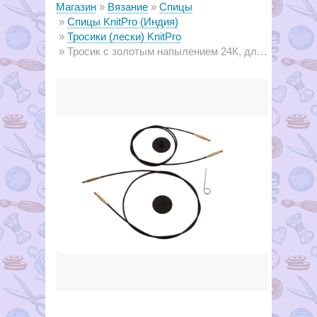
Магазин
Вязание
Спицы
Спицы KnitPro (Индия)
Тросики (лески) KnitPro
Тросик с золотым напылением 24К, длина 35 (60)см