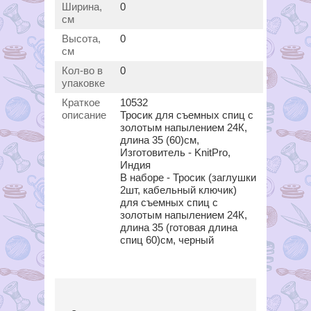
Ширина,
0
см
Высота,
0
см
Кол-во в
0
упаковке
Краткое
10532
описание
Тросик для съемных спиц с
золотым напылением 24К,
длина 35 (60)см,
Изготовитель - KnitPro,
Индия
В наборе - Тросик (заглушки
2шт, кабельный ключик)
для съемных спиц с
золотым напылением 24К,
длина 35 (готовая длина
спиц 60)см, черный