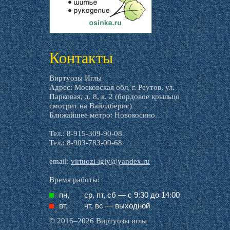
livemaster.ru
Контакты
Виртуозы Иглы
Адрес: Московская обл, г. Реутов, ул.
Парковая, д. 8, к. 2 (бордовое крыльцо
смотрит на Вайлдберис)
Ближайшее метро: Новокосино.
Тел.: 8-915-309-90-08
Тел.: 8-903-783-09-68
email:
virtuozi-igly@yandex.ru
Время работы:
пн,
ср, пт, cб — с 9:30 до 14:00
вт,
чт, вс — выходной
© 2016–2026 Виртуозы иглы