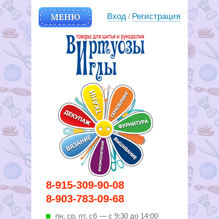
МЕНЮ
Вход
Регистрация
/
Вирутозы иглы. Товары для
8-915-309-90-08
шитья и рукоделья
8-903-783-09-68
пн, ср, пт, cб — с 9:30 до 14:00