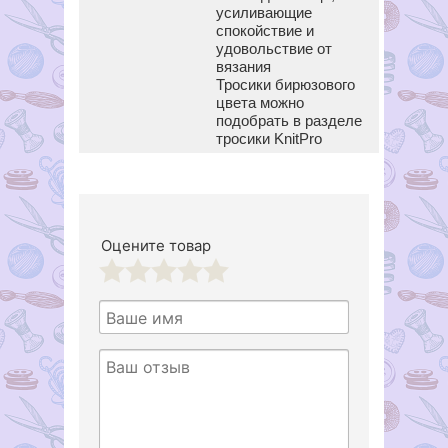
усиливающие
спокойствие и
удовольствие от
вязания
Тросики бирюзового
цвета можно
подобрать в разделе
тросики KnitPro
Оцените товар
1
2
3
4
5