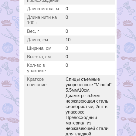
происхождения
Длина мотка, м
0
Длина нити на
0
100 г
Вес, г
0
Длина, см
10
Ширина, см
0
Высота, см
0
Кол-во в
0
упаковке
Краткое
Спицы съемные
описание
укороченные "Mindful"
5.5мм/10см,
Диаметр - 5.5мм
нержавеющая сталь,
серебристый, 2шт в
упаковке.
Превосходный
материал из
нержавеющей стали
для гладкой