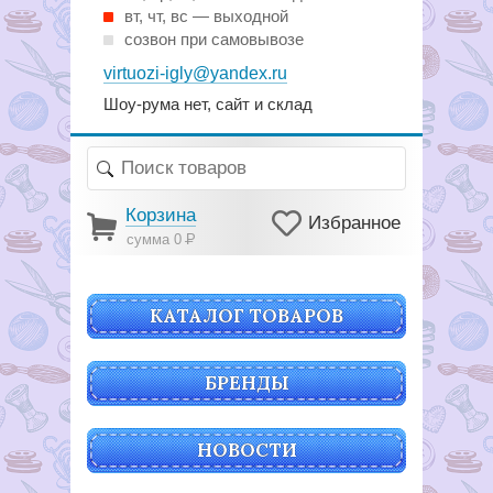
вт, чт, вс — выходной
созвон при самовывозе
virtuozi-igly@yandex.ru
Шоу-рума нет, сайт и склад
Корзина
Избранное
сумма 0
Р
КАТАЛОГ ТОВАРОВ
БРЕНДЫ
НОВОСТИ