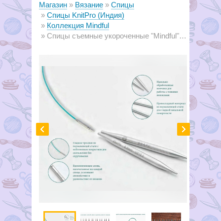
Магазин
Вязание
Спицы
Спицы KnitPro (Индия)
Коллекция Mindful
Спицы съемные укороченные "Mindful" 5.5мм/10см,