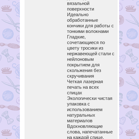
вязальной
поверхности
Идеально
обработанные
кончики для работы с
тонкими волокнами
Гладкие,
сочетающиеся по
цвету тросики из
нержавеющей стали с
нейлоновым
покрытием для
скольжения без
скручивания
Четкая лазерная
печать на всех
спицах
Экологически чистая
упаковка с
использованием
натуральных
материалов
Вдохновляющие
слова, напечатанные
на каждой спице,