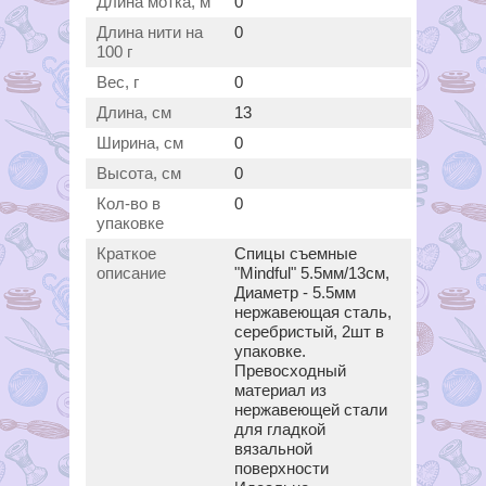
Длина мотка, м
0
Длина нити на
0
100 г
Вес, г
0
Длина, см
13
Ширина, см
0
Высота, см
0
Кол-во в
0
упаковке
Краткое
Спицы съемные
описание
"Mindful" 5.5мм/13см,
Диаметр - 5.5мм
нержавеющая сталь,
серебристый, 2шт в
упаковке.
Превосходный
материал из
нержавеющей стали
для гладкой
вязальной
поверхности