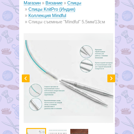
Магазин
Вязание
Спицы
Спицы KnitPro (Индия)
Коллекция Mindful
Спицы съемные "Mindful" 5.5мм/13см