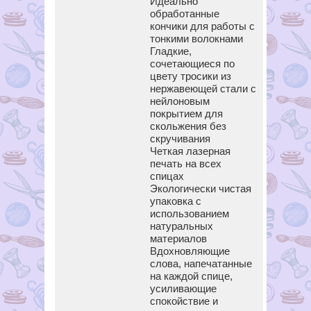
Идеально
обработанные
кончики для работы с
тонкими волокнами
Гладкие,
сочетающиеся по
цвету тросики из
нержавеющей стали с
нейлоновым
покрытием для
скольжения без
скручивания
Четкая лазерная
печать на всех
спицах
Экологически чистая
упаковка с
использованием
натуральных
материалов
Вдохновляющие
слова, напечатанные
на каждой спице,
усиливающие
спокойствие и