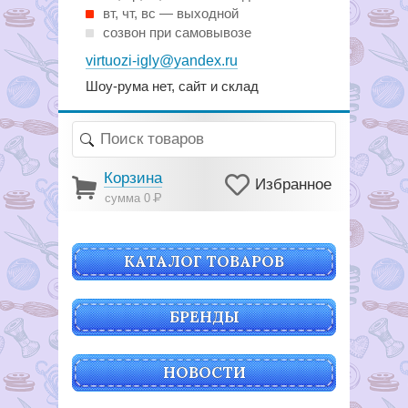
вт, чт, вс — выходной
созвон при самовывозе
virtuozi-igly@yandex.ru
Шоу-рума нет, сайт и склад
Корзина
Избранное
сумма 0
Р
КАТАЛОГ ТОВАРОВ
БРЕНДЫ
НОВОСТИ