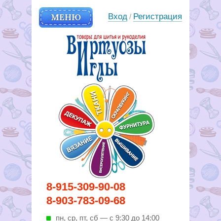
МЕНЮ
Вход
Регистрация
/
Вирутозы иглы. Товары для
8-915-309-90-08
шитья и рукоделья
8-903-783-09-68
пн, ср, пт, cб — с 9:30 до 14:00