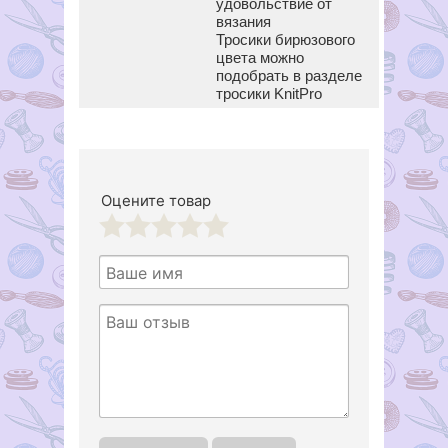
удовольствие от
вязания
Тросики бирюзового
цвета можно
подобрать в разделе
тросики KnitPro
Оцените товар
1
2
3
4
5