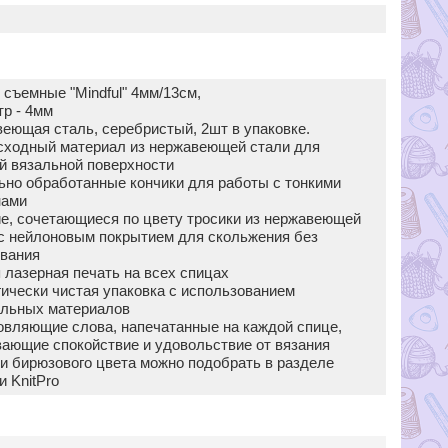
съемные "Mindful" 4мм/13см,
р - 4мм
еющая сталь, серебристый, 2шт в упаковке.
сходный материал из нержавеющей стали для
й вязальной поверхности
но обработанные кончики для работы с тонкими
нами
е, сочетающиеся по цвету тросики из нержавеющей
с нейлоновым покрытием для скольжения без
ивания
 лазерная печать на всех спицах
ически чистая упаковка с использованием
альных материалов
вляющие слова, напечатанные на каждой спице,
ающие спокойствие и удовольствие от вязания
и бирюзового цвета можно подобрать в разделе
и KnitPro