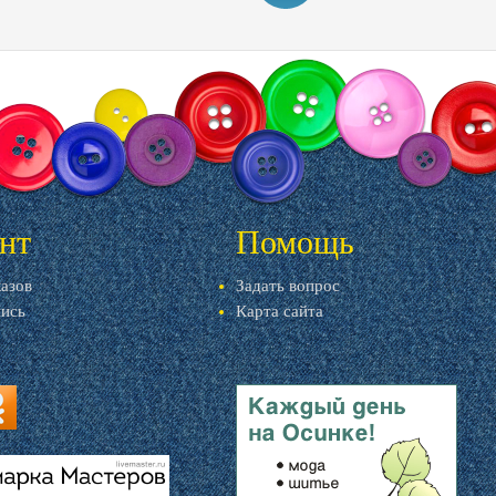
нт
Помощь
казов
Задать вопрос
пись
Карта сайта
ru