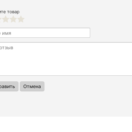
те товар
3
4
5