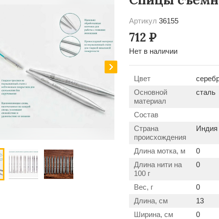
Артикул
36155
712
Р
Нет в наличии
Цвет
сереб
Основной
сталь
материал
Состав
Страна
Индия
происхождения
Длина мотка, м
0
Длина нити на
0
100 г
Вес, г
0
Длина, см
13
Ширина, см
0