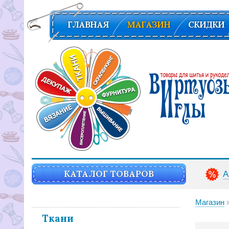
ГЛАВНАЯ
МАГАЗИН
СКИДКИ
Вирутозы иглы. Товары для шитья и рукоделья
КАТАЛОГ ТОВАРОВ
А
Магазин
Ткани