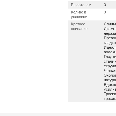
Высота, см
0
Кол-во в
0
упаковке
Краткое
Спицы 
описание
Диамет
нержав
Прево
гладко
Идеаль
волок
Гладки
стали 
скруч
Четкая
Эколог
натур
Вдохно
усилив
Тросик
тросик