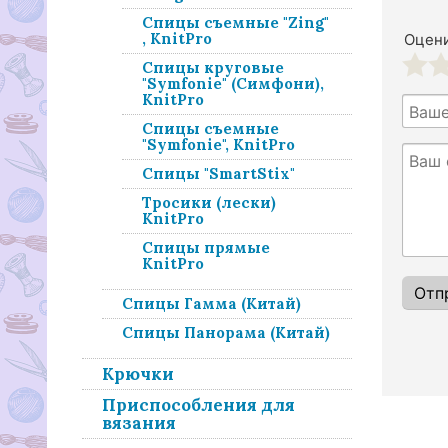
Спицы съемные "Zing"
, KnitPro
Оцени
Спицы круговые
"Symfonie" (Симфони),
1
2
KnitPro
Спицы съемные
"Symfonie", KnitPro
Спицы "SmartStix"
Тросики (лески)
KnitPro
Спицы прямые
KnitPro
Спицы Гамма (Китай)
Спицы Панорама (Китай)
Крючки
Приспособления для
вязания