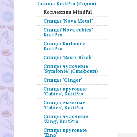
Спицы KnitPro (Индия)
Коллекция Mindful
Спицы "Nova Metal"
Спицы"Nova cubics"
KnitPro
Спицы Karbonez
KnitPro
Спицы "Basix Birch"
Спицы чулочные
"Symfonie" (Симфони)
Спицы "Ginger"
Спицы круговые
"Cubics", KnitPro
Спицы съемные
"Cubics", KnitPro
Спицы чулочные
"Zing", KnitPro
Спицы круговые
"Zing"