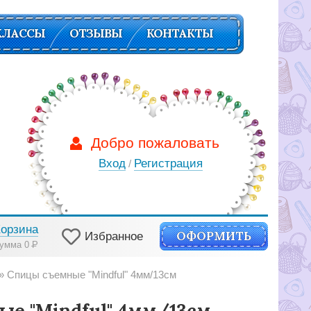
КЛАССЫ
ОТЗЫВЫ
КОНТАКТЫ
Добро пожаловать
Вход
Регистрация
/
Корзина
ОФОРМИТЬ
Избранное
умма 0
Р
Спицы съемные "Mindful" 4мм/13см
е "Mindful" 4мм/13см