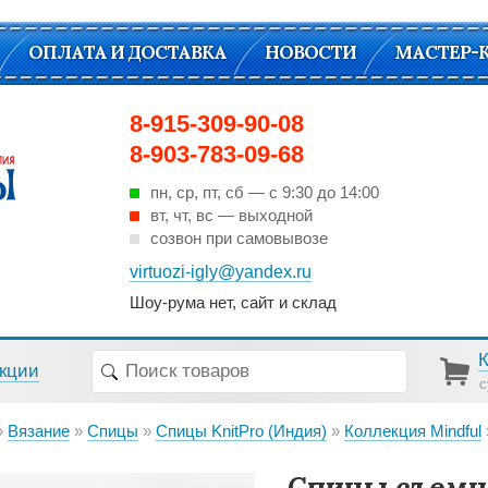
ОПЛАТА И ДОСТАВКА
НОВОСТИ
МАСТЕР-
8-915-309-90-08
8-903-783-09-68
пн, ср, пт, cб — с 9:30 до 14:00
вт, чт, вс — выходной
созвон при самовывозе
virtuozi-igly@yandex.ru
Шоу-рума нет, сайт и склад
кции
с
Вязание
Спицы
Спицы KnitPro (Индия)
Коллекция Mindful
Спицы съемны