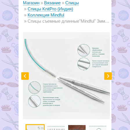
Магазин
Вязание
Спицы
Спицы KnitPro (Индия)
Коллекция Mindful
Спицы съемные длинные"Mindful" 3мм/13см