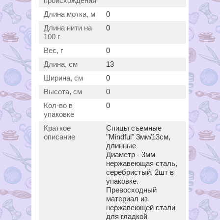
происхождения
Длина мотка, м
0
Длина нити на
0
100 г
Вес, г
0
Длина, см
13
Ширина, см
0
Высота, см
0
Кол-во в
0
упаковке
Краткое
Спицы съемные
описание
"Mindful" 3мм/13см,
длинные
Диаметр - 3мм
нержавеющая сталь,
серебристый, 2шт в
упаковке.
Превосходный
материал из
нержавеющей стали
для гладкой