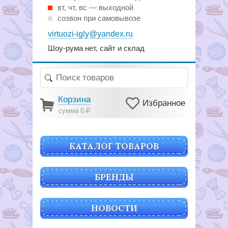
вт, чт, вс — выходной
созвон при самовывозе
virtuozi-igly@yandex.ru
Шоу-рума нет, сайт и склад
Корзина
Избранное
сумма 0
Р
КАТАЛОГ ТОВАРОВ
БРЕНДЫ
НОВОСТИ