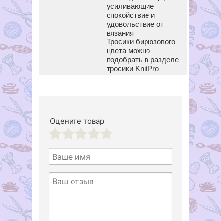
усиливающие
спокойствие и
удовольствие от
вязания
Тросики бирюзового
цвета можно
подобрать в разделе
тросики KnitPro
Оцените товар
1
2
3
4
5