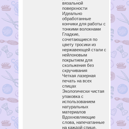
вязальной
поверхности
Идеально
обработанные
кончики для работы с
тонкими волокнами
Гладкие,
сочетающиеся по
цвету тросики из
нержавеющей стали с
нейлоновым
покрытием для
скольжения без
скручивания
Четкая лазерная
печать на всех
спицах
Экологически чистая
упаковка с
использованием
натуральных
материалов
Вдохновляющие
слова, напечатанные
на каждой спице,