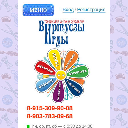
МЕНЮ
Вход
Регистрация
/
Вирутозы иглы. Товары для
8-915-309-90-08
шитья и рукоделья
8-903-783-09-68
пн, ср, пт, cб — с 9:30 до 14:00