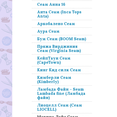
Сеам Анна 16
Анта Сеам (Inca Tops
Anta)
Аркобалено Сеам
Аура Сеам
Бум Сеам (BOOM Seam)
Пряжа Вирджиния
Сеам (Virginia Seam)
КейпТаун Сеам
(CapeTown)
Кинг Кид силк Сеам
Кимберли Сеам
(Kimberly)
Ламбада Файн - Seam
Lambada fine (Ламбада
файн)
Лиоцелл Сеам (Сеам
LIOCELL)
Мерино Лэйс Сеам