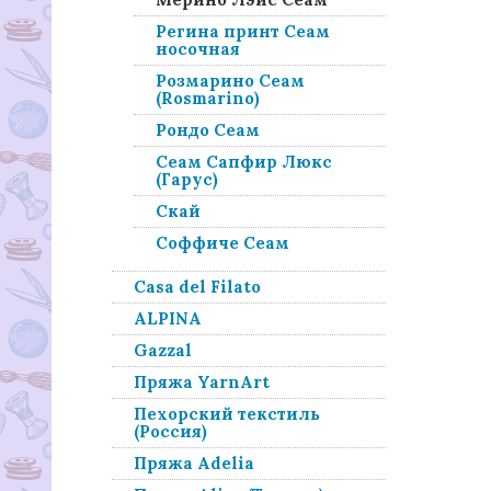
Регина принт Сеам
носочная
Розмарино Сеам
(Rosmarino)
Рондо Сеам
Сеам Сапфир Люкс
(Гарус)
Скай
Соффиче Сеам
Casa del Filato
ALPINA
Gazzal
Пряжа YarnArt
Пехорский текстиль
(Россия)
Пряжа Adelia