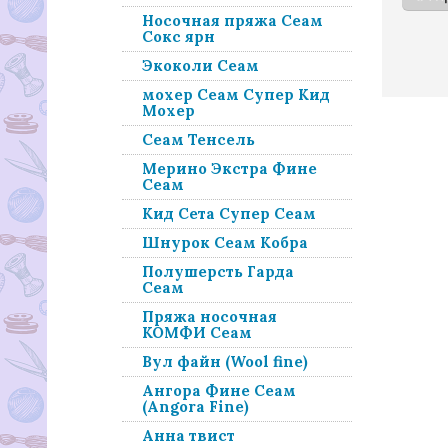
Носочная пряжа Сеам
Сокс ярн
Экоколи Сеам
мохер Сеам Супер Кид
Мохер
Сеам Тенсель
Мерино Экстра Фине
Сеам
Кид Сета Супер Сеам
Шнурок Сеам Кобра
Полушерсть Гарда
Сеам
Пряжа носочная
КОМФИ Сеам
Вул файн (Wool fine)
Ангора Фине Сеам
(Angora Fine)
Анна твист