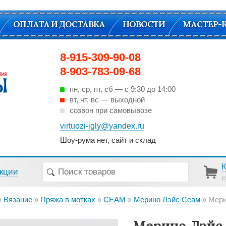
ОПЛАТА И ДОСТАВКА
НОВОСТИ
МАСТЕР-
8-915-309-90-08
8-903-783-09-68
пн, ср, пт, cб — с 9:30 до 14:00
вт, чт, вс — выходной
созвон при самовывозе
virtuozi-igly@yandex.ru
Шоу-рума нет, сайт и склад
кции
с
Вязание
Пряжа в мотках
СЕАМ
Мерино Лэйс Сеам
Мерино
Мерино Лэйс 