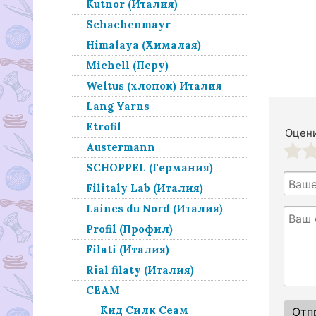
Kutnor (Италия)
Schachenmayr
Himalaya (Хималая)
Michell (Перу)
Weltus (хлопок) Италия
Lang Yarns
Etrofil
Оцени
Austermann
1
2
SCHOPPEL (Германия)
Filitaly Lab (Италия)
Laines du Nord (Италия)
Profil (Профил)
Filati (Италия)
Rial filaty (Италия)
СЕАМ
Кид Силк Сеам