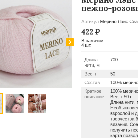
нежно-розов
Артикул
Мерино Лэйс Сеа
422
Р
В наличии
4 шт.
Длина
700
нити, м
Вес, г
50
Состав
100% мерино
Краткое
100% мерино
описание
Вес, г-50 г
Длина нити, 
Необыкновен
взрослой и 
творчества б
вязания. Сое
получить не
карта позво