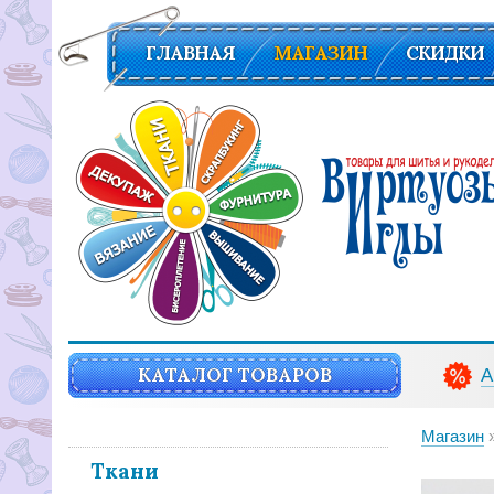
ГЛАВНАЯ
МАГАЗИН
СКИДКИ
Вирутозы иглы. Товары для шитья и рукоделья
КАТАЛОГ ТОВАРОВ
А
Магазин
Ткани