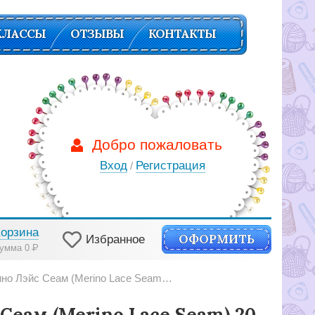
КЛАССЫ
ОТЗЫВЫ
КОНТАКТЫ
Добро пожаловать
Вход
Регистрация
/
Корзина
ОФОРМИТЬ
Избранное
умма 0
Р
 Лэйс Сеам (Merino Lace Seam) 20 нежно-розовый
Сеам (Merino Lace Seam) 20