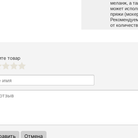
меланж, а т
может испол
пряжи (мохер
Рекомендуемы
от количеств
те товар
3
4
5