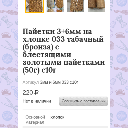
Пайетки 3+6мм на
хлопке 033 табачный
(бронза) с
блестящими
золотыми пайетками
(50г) с10г
Артикул
3мм и 6мм 033 с10г
220
Р
Нет в наличии
Сообщить о поступлении
Основной
хлопок
материал