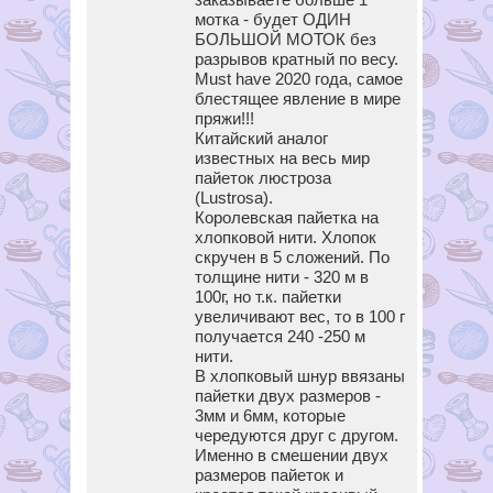
мотка - будет ОДИН
БОЛЬШОЙ МОТОК без
разрывов кратный по весу.
Must have 2020 года, самое
блестящее явление в мире
пряжи!!!
Китайский аналог
известных на весь мир
пайеток люстроза
(Lustrosa).
Королевская пайетка на
хлопковой нити. Хлопок
скручен в 5 сложений. По
толщине нити - 320 м в
100г, но т.к. пайетки
увеличивают вес, то в 100 г
получается 240 -250 м
нити.
В хлопковый шнур ввязаны
пайетки двух размеров -
3мм и 6мм, которые
чередуются друг с другом.
Именно в смешении двух
размеров пайеток и