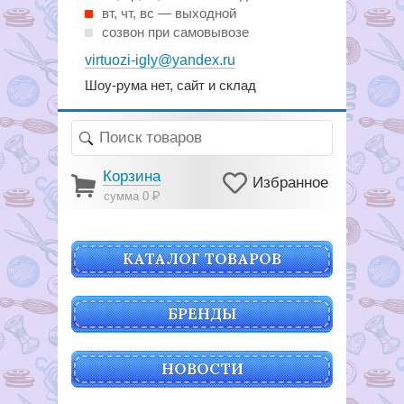
вт, чт, вс — выходной
созвон при самовывозе
virtuozi-igly@yandex.ru
Шоу-рума нет, сайт и склад
Корзина
Избранное
сумма 0
Р
КАТАЛОГ ТОВАРОВ
БРЕНДЫ
НОВОСТИ