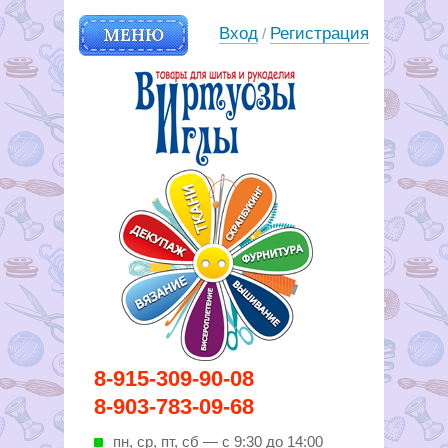
МЕНЮ
Вход
Регистрация
/
Вирутозы иглы. Товары для
8-915-309-90-08
шитья и рукоделья
8-903-783-09-68
пн, ср, пт, cб — с 9:30 до 14:00