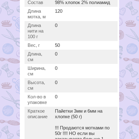
Состав
98% хлопок 2% полиамид
Длина
120
мотка, м
Длина
0
нити на
100 г
Вес, г
50
Длина,
0
см
Ширина,
0
см
Высота,
0
см
Кол-во в
0
упаковке
Краткое
Пайетки 3мм и 6мм на
описание
хлопке (50 г)
!!! Продаются мотками по
50г !!!! НО если вы
заказываете больше 1