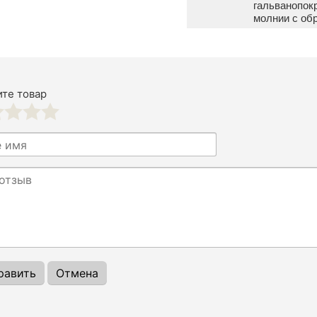
гальванопок
молнии с об
те товар
3
4
5