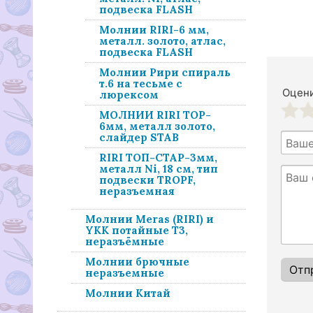
подвеска FLASH
Молнии RIRI-6 мм,
металл. золото, атлас,
подвеска FLASH
Молнии Рири спираль
т.6 на тесьме с
Оцени
люрексом
МОЛНИИ RIRI TOP-
1
2
6мм, металл золото,
слайдер STAB
RIRI ТОП-СТАР-3мм,
металл Ni, 18 см, тип
подвески TROPF,
неразъемная
Молнии Meras (RIRI) и
YKK потайные Т3,
неразъёмные
Молнии брючные
неразъемные
Молнии Китай