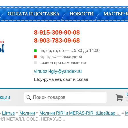
ОПЛАТА И ДОСТАВКА
НОВОСТИ
МАСТЕР-
8-915-309-90-08
8-903-783-09-68
пн, ср, пт, cб — с 9:30 до 14:00
вт, чт, вс — выходной
созвон при самовывозе
virtuozi-igly@yandex.ru
Шоу-рума нет, сайт и склад
кции
с
Шитье
Молнии
Молнии RIRI и MERAS-RIRI (Швейцария)
М
LD, НЕРАЗЪЁМНАЯ, НА АТЛАСНОЙ ТЕСЬМЕ, 4 ММ, 16 СМ, ЦВЕТ 2226, ТЕМНЫЙ ШОКОЛАД