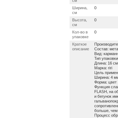
см
Ширина,
0
см
Высота,
0
см
Кол-во в
0
упаковке
Краткое
Производите
описание
Состав: мет
Вид: карман
Тип упаковк
Длина: 16 см
Марка: riri
Цель примен
Ширина: 4 м
Форма: цвет
Функция сла
FLASH, на об
и бегунок им
гальванопок
сопротивлени
больше, чем
Процесс обр