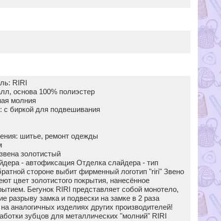
ль: RIRI
алл, основа 100% полиэстер
ная молния
и: с биркой для подвешивания
ения: шитье, ремонт одежды
м
 звена золотистый
йдера - автофиксация Отделка слайдера - тип
ратной стороне выбит фирменный логотип "riri" Звено
еют цвет золотистого покрытия, нанесённое
рытием. Бегунок RIRI представляет собой монотело,
е разрыву замка и подвески на замке в 2 раза
 на аналогичных изделиях других производителей!
аботки зубцов для металлических "молний" RIRI