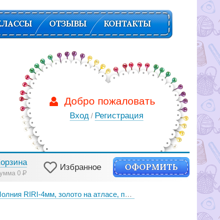
КЛАССЫ
ОТЗЫВЫ
КОНТАКТЫ
Добро пожаловать
Вход
Регистрация
/
Корзина
ОФОРМИТЬ
Избранное
умма 0
Р
олния RIRI-4мм, золото на атласе, подвеска FLASH