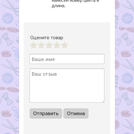
нанесен номер цвета и
длина.
Оцените товар
1
2
3
4
5