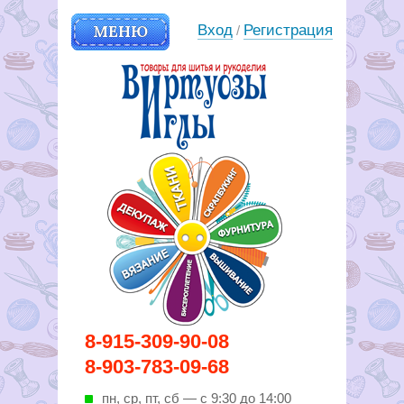
МЕНЮ
Вход
Регистрация
/
Вирутозы иглы. Товары для
8-915-309-90-08
шитья и рукоделья
8-903-783-09-68
пн, ср, пт, cб — с 9:30 до 14:00