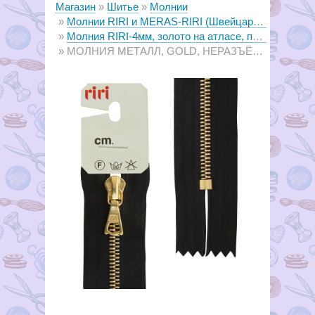
Магазин
Шитье
Молнии
Молнии RIRI и MERAS-RIRI (Швейцария)
Молния RIRI-4мм, золото на атласе, подвеска FLASH
МОЛНИЯ МЕТАЛЛ, GOLD, НЕРАЗЪЁМНАЯ, НА АТЛАСНОЙ ТЕСЬМЕ, 4 ММ, 18 СМ, ЦВЕТ 2110, черный