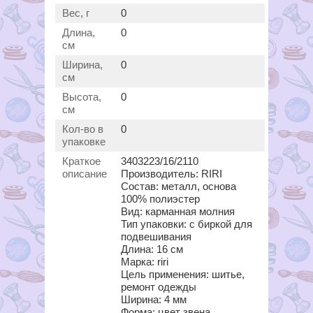
Вес, г
0
Длина,
0
см
Ширина,
0
см
Высота,
0
см
Кол-во в
0
упаковке
Краткое
3403223/16/2110
описание
Производитель: RIRI
Состав: металл, основа
100% полиэстер
Вид: карманная молния
Тип упаковки: с биркой для
подвешивания
Длина: 16 см
Марка: riri
Цель применения: шитье,
ремонт одежды
Ширина: 4 мм
Форма: цвет звена