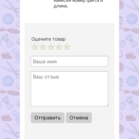
нанесен номер цвета и
длина.
Оцените товар
1
2
3
4
5