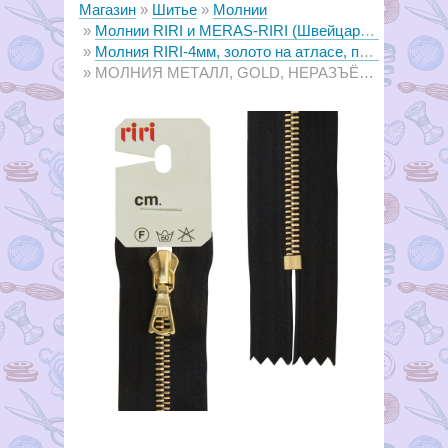
Магазин
Шитье
Молнии
Молнии RIRI и MERAS-RIRI (Швейцария)
Молния RIRI-4мм, золото на атласе, подвеска FLASH
МОЛНИЯ МЕТАЛЛ, GOLD, НЕРАЗЪЁМНАЯ, НА АТЛАСНОЙ ТЕСЬМЕ, 4 ММ, 16 СМ, ЦВЕТ 2110, черный