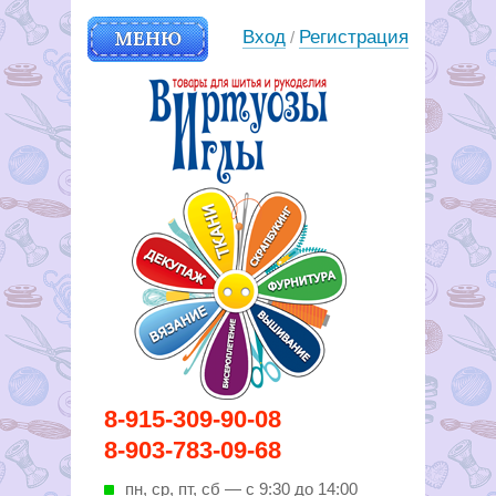
МЕНЮ
Вход
Регистрация
/
Вирутозы иглы. Товары для
8-915-309-90-08
шитья и рукоделья
8-903-783-09-68
пн, ср, пт, cб — с 9:30 до 14:00