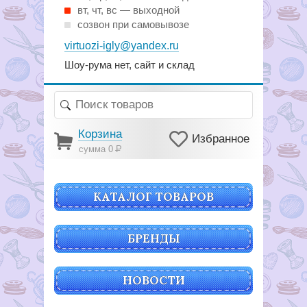
вт, чт, вс — выходной
созвон при самовывозе
virtuozi-igly@yandex.ru
Шоу-рума нет, сайт и склад
Корзина
Избранное
сумма 0
Р
КАТАЛОГ ТОВАРОВ
БРЕНДЫ
НОВОСТИ