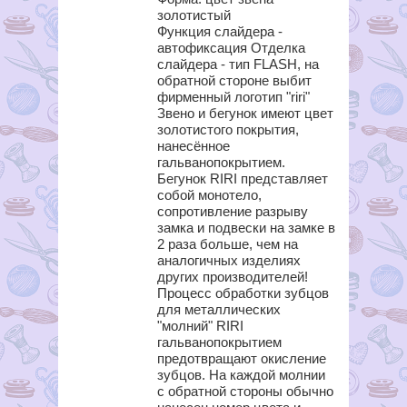
золотистый
Функция слайдера -
автофиксация Отделка
слайдера - тип FLASH, на
обратной стороне выбит
фирменный логотип "riri"
Звено и бегунок имеют цвет
золотистого покрытия,
нанесённое
гальванопокрытием.
Бегунок RIRI представляет
собой монотело,
сопротивление разрыву
замка и подвески на замке в
2 раза больше, чем на
аналогичных изделиях
других производителей!
Процесс обработки зубцов
для металлических
"молний" RIRI
гальванопокрытием
предотвращают окисление
зубцов. На каждой молнии
с обратной стороны обычно