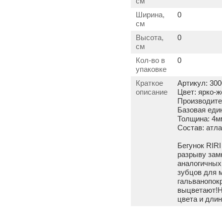
см
Ширина,
0
см
Высота,
0
см
Кол-во в
0
упаковке
Краткое
Артикул: 300
описание
Цвет: ярко-
Производите
Базовая еди
Толщина: 4мм
Состав: атла
Бегунок RIR
разрыву замк
аналогичных
зубцов для 
гальванопокр
выцветают!Н
цвета и длин