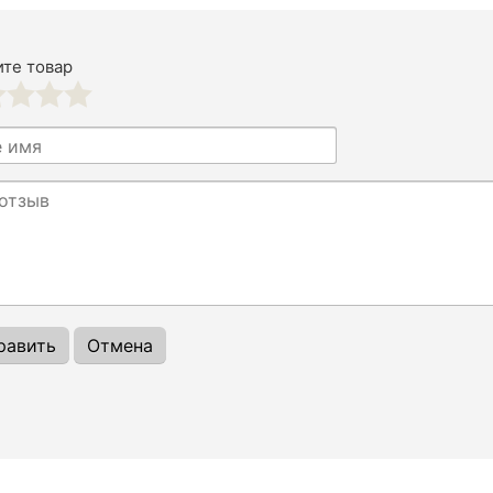
те товар
3
4
5