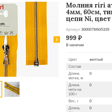
Молния riri а
4мм, 60см, т
цепи Ni, цве
Артикул
3000079/60/5339
999
Р
В наличии
Цвет
желтый
Состав
Длина
0
мотка, м
Длина
0
нити на
100 г
Вес, г
0
Длина,
0