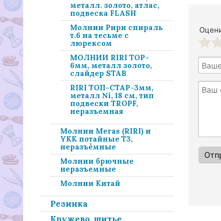
металл. золото, атлас,
подвеска FLASH
Молнии Рири спираль
Оцени
т.6 на тесьме с
люрексом
1
2
МОЛНИИ RIRI TOP-
6мм, металл золото,
слайдер STAB
RIRI ТОП-СТАР-3мм,
металл Ni, 18 см, тип
подвески TROPF,
неразъемная
Молнии Meras (RIRI) и
YKK потайные Т3,
неразъёмные
Молнии брючные
неразъемные
Молнии Китай
Резинка
Кружево, шитье