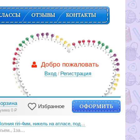
КЛАССЫ
ОТЗЫВЫ
КОНТАКТЫ
Добро пожаловать
Вход
Регистрация
/
Корзина
ОФОРМИТЬ
Избранное
умма 0
Р
олния riri-4мм, никель на атласе, подвеска FLASH
 цепи Ni, цвет ярко-желтый