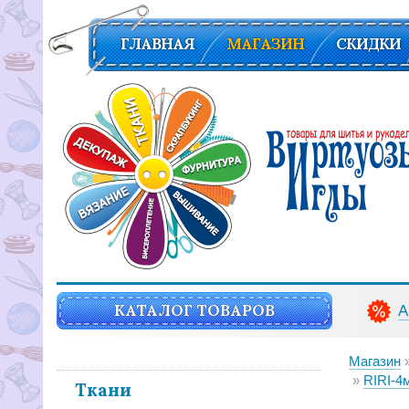
ГЛАВНАЯ
МАГАЗИН
СКИДКИ
Вирутозы иглы. Товары для шитья и рукоделья
КАТАЛОГ ТОВАРОВ
А
Магазин
RIRI-4мм,
Ткани