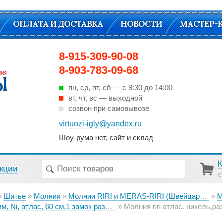
ОПЛАТА И ДОСТАВКА
НОВОСТИ
МАСТЕР-
8-915-309-90-08
8-903-783-09-68
пн, ср, пт, cб — с 9:30 до 14:00
вт, чт, вс — выходной
созвон при самовывозе
virtuozi-igly@yandex.ru
Шоу-рума нет, сайт и склад
кции
с
Шитье
Молнии
Молнии RIRI и MERAS-RIRI (Швейцария)
М
 Ni, атлас, 60 см,1 замок разъемный, FLASH
Молния riri атлас. никель,разъем., 1замок 4мм, 60см, тип подвески FLASH, цвет