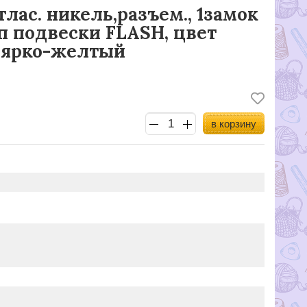
тлас. никель,разъем., 1замок
ип подвески FLASH, цвет
т ярко-желтый
в корзину