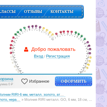
КЛАССЫ
ОТЗЫВЫ
КОНТАКТЫ
Добро пожаловать
Вход
Регистрация
/
Корзина
ОФОРМИТЬ
Избранное
умма 0
Р
лнии RIRI-6 мм, металл. золото, атлас, подвеска FLASH
, подвеска FLASH,
Молния RIRI металл. GO, 6 мм, 18 см, на атласной тесьме, неразъемн., тип подвески FLASH, цвет 9419 серо-сиреневый