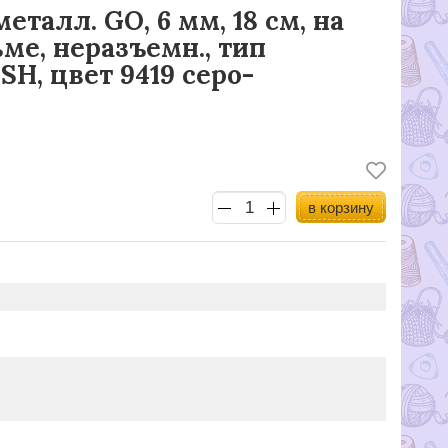
еталл. GO, 6 мм, 18 см, на
ме, неразъемн., тип
H, цвет 9419 серо-
в корзину