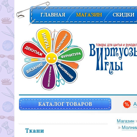
ГЛАВНАЯ
МАГАЗИН
СКИДКИ
Вирутозы иглы. Товары для шитья и рукоделья
КАТАЛОГ ТОВАРОВ
А
Магазин
Молнии RIRI-6 
Ткани