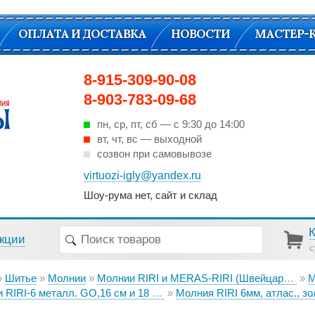
ОПЛАТА И ДОСТАВКА
НОВОСТИ
МАСТЕР-
8-915-309-90-08
8-903-783-09-68
пн, ср, пт, cб — с 9:30 до 14:00
вт, чт, вс — выходной
созвон при самовывозе
virtuozi-igly@yandex.ru
Шоу-рума нет, сайт и склад
кции
с
Шитье
Молнии
Молнии RIRI и MERAS-RIRI (Швейцария)
Мо
металл. GO,16 см и 18 см, на атласной тесьме, 1 замок неразъемный
Молния RIRI 6мм, атлас., золото, неразъем., 18см