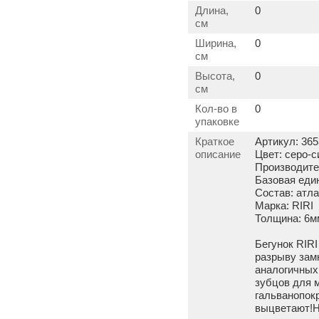
Длина,
0
см
Ширина,
0
см
Высота,
0
см
Кол-во в
0
упаковке
Краткое
Артикул: 365
описание
Цвет: серо-
Производите
Базовая еди
Состав: атла
Марка: RIRI
Толщина: 6м
Бегунок RIR
разрыву замк
аналогичных
зубцов для 
гальванопокр
выцветают!Н