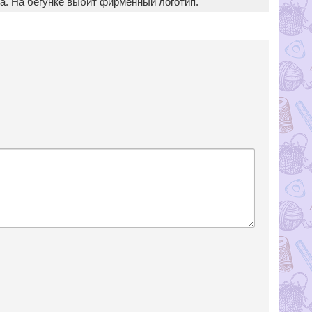
а. На бегунке выбит фирменный логотип.