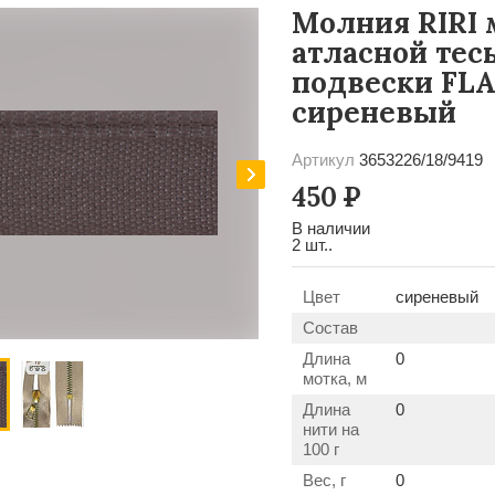
Молния RIRI м
атласной тесь
подвески FLAS
сиреневый
Артикул
3653226/18/9419
450
Р
В наличии
2 шт..
Цвет
сиреневый
Состав
Длина
0
мотка, м
Длина
0
нити на
100 г
Вес, г
0