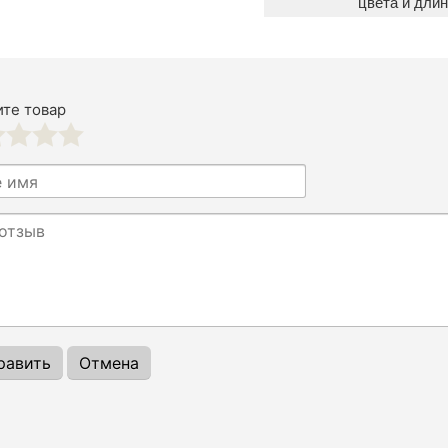
цвета и длин
те товар
3
4
5