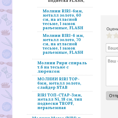
подвеска FLASH,
Молнии RIRI-6мм,
металл золото, 60
см, на атласной
тесьме, 1 замок
разъемные, FLASH
Оцени
Молнии RIRI-6 мм,
металл золото, 70
1
2
см, на атласной
тесьме, 1 замок
разъемные, FLASH
Молнии Рири спираль
т.6 на тесьме с
люрексом
МОЛНИИ RIRI TOP-
6мм, металл золото,
слайдер STAB
RIRI ТОП-СТАР-3мм,
металл Ni, 18 см, тип
подвески TROPF,
неразъемная