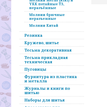
Молнии Meras (RIRI) и
YKK потайные Т3,
неразъёмные
Молнии брючные
неразъемные
Молнии Китай
Резинка
Кружево, шитье
Тесьма декоративная
Тесьма прикладная
техническая
Пуговицы
Фурнитура из пластика
и металла
Журналы и книги по
шитью
Наборы для шитья