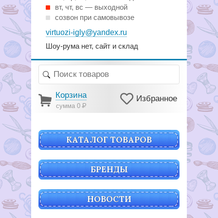
вт, чт, вс — выходной
созвон при самовывозе
virtuozi-igly@yandex.ru
Шоу-рума нет, сайт и склад
Корзина
Избранное
сумма 0
Р
КАТАЛОГ ТОВАРОВ
БРЕНДЫ
НОВОСТИ