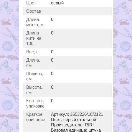
Цвет
серый
Состав
Длина
0
мотка, м
Длина
0
нити на
100 г
Вес, г
0
Длина,
0
см
Ширина,
0
см
Высота,
0
см
Кол-во в
0
упаковке
Краткое
Артикул: 3653226/18/2121
описание
Цвет: серый стальной
Производитель: RIRI
Базовая единица: штука