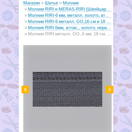
Магазин
Шитье
Молнии
Молнии RIRI и MERAS-RIRI (Швейцария)
Молнии RIRI-6 мм, металл. золото, атлас, подвеска FLASH
Молнии RIRI-6 металл. GO,16 см и 18 см, на атласной тесьме, 1 замок неразъемный
Молния RIRI 6мм, атлас., золото, неразъем., 18см, подвеска FLASH,
Молния RIRI металл. GO, 6 мм, 18 см, на атласной тесьме, неразъемн., тип подвески FLASH, цвет 2121 серый стальной