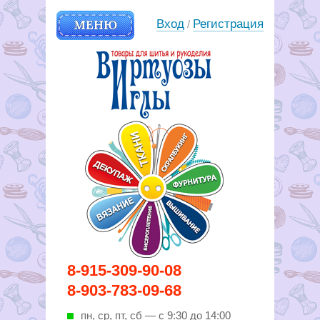
МЕНЮ
Вход
Регистрация
/
Вирутозы иглы. Товары для
8-915-309-90-08
шитья и рукоделья
8-903-783-09-68
пн, ср, пт, cб — с 9:30 до 14:00