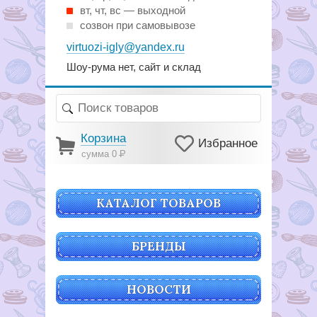
вт, чт, вс — выходной
созвон при самовывозе
virtuozi-igly@yandex.ru
Шоу-рума нет, сайт и склад
Корзина
Избранное
сумма 0
Р
КАТАЛОГ ТОВАРОВ
БРЕНДЫ
НОВОСТИ