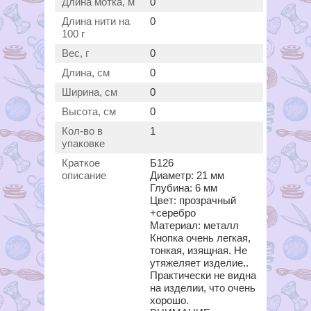
Длина мотка, м
0
Длина нити на
0
100 г
Вес, г
0
Длина, см
0
Ширина, см
0
Высота, см
0
Кол-во в
1
упаковке
Краткое
Б126
описание
Диаметр: 21 мм
Глубина: 6 мм
Цвет: прозрачный
+серебро
Материал: металл
Кнопка очень легкая,
тонкая, изящная. Не
утяжеляет изделие..
Практически не видна
на изделии, что очень
хорошо.