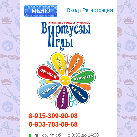
МЕНЮ
Вход
Регистрация
/
Вирутозы иглы. Товары для
8-915-309-90-08
шитья и рукоделья
8-903-783-09-68
пн, ср, пт, cб — с 9:30 до 14:00