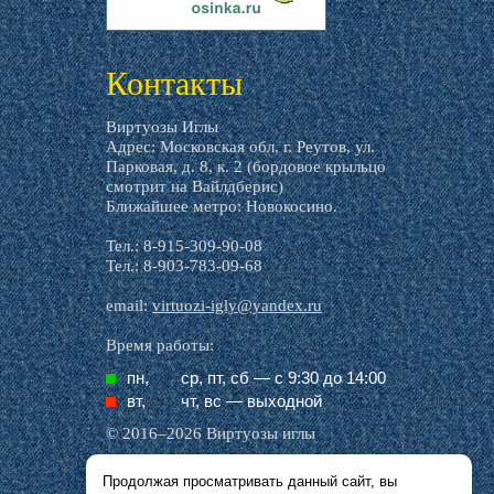
livemaster.ru
Контакты
Виртуозы Иглы
Адрес: Московская обл, г. Реутов, ул.
Парковая, д. 8, к. 2 (бордовое крыльцо
смотрит на Вайлдберис)
Ближайшее метро: Новокосино.
Тел.: 8-915-309-90-08
Тел.: 8-903-783-09-68
email:
virtuozi-igly@yandex.ru
Время работы:
пн,
ср, пт, cб — с 9:30 до 14:00
вт,
чт, вс — выходной
© 2016–2026 Виртуозы иглы
Продолжая просматривать данный сайт, вы
Все названия производителей, символика и