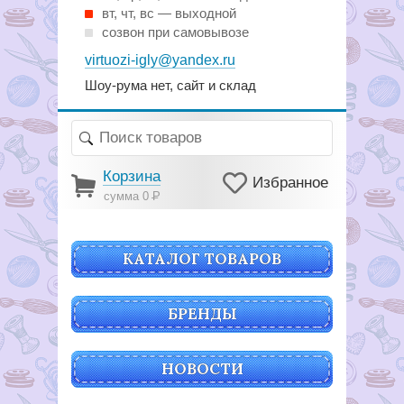
вт, чт, вс — выходной
созвон при самовывозе
virtuozi-igly@yandex.ru
Шоу-рума нет, сайт и склад
Корзина
Избранное
сумма 0
Р
КАТАЛОГ ТОВАРОВ
БРЕНДЫ
НОВОСТИ