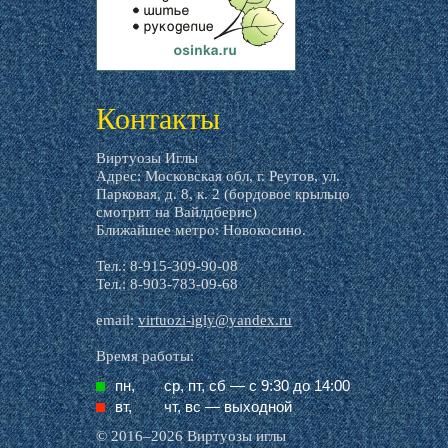
livemaster.ru
Контакты
Виртуозы Иглы
Адрес: Московская обл, г. Реутов, ул.
Парковая, д. 8, к. 2 (бордовое крыльцо
смотрит на Вайлдберис)
Ближайшее метро: Новокосино.
Тел.: 8-915-309-90-08
Тел.: 8-903-783-09-68
email:
virtuozi-igly@yandex.ru
Время работы:
пн,
ср, пт, cб — с 9:30 до 14:00
вт,
чт, вс — выходной
© 2016–2026 Виртуозы иглы