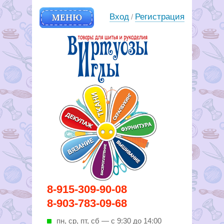
МЕНЮ
Вход
Регистрация
/
Вирутозы иглы. Товары для
8-915-309-90-08
шитья и рукоделья
8-903-783-09-68
пн, ср, пт, cб — с 9:30 до 14:00