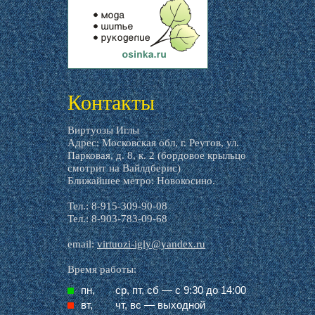
livemaster.ru
Контакты
Виртуозы Иглы
Адрес: Московская обл, г. Реутов, ул.
Парковая, д. 8, к. 2 (бордовое крыльцо
смотрит на Вайлдберис)
Ближайшее метро: Новокосино.
Тел.: 8-915-309-90-08
Тел.: 8-903-783-09-68
email:
virtuozi-igly@yandex.ru
Время работы:
пн,
ср, пт, cб — с 9:30 до 14:00
вт,
чт, вс — выходной