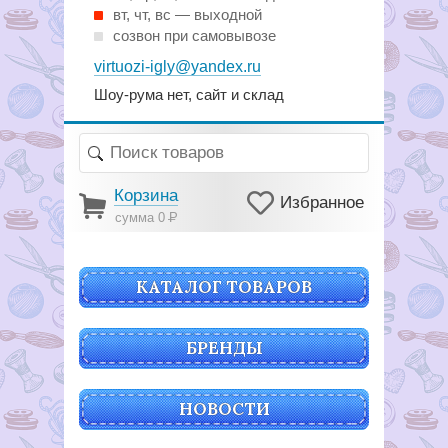
вт, чт, вс — выходной
созвон при самовывозе
virtuozi-igly@yandex.ru
Шоу-рума нет, сайт и склад
Корзина
Избранное
сумма 0
Р
КАТАЛОГ ТОВАРОВ
БРЕНДЫ
НОВОСТИ