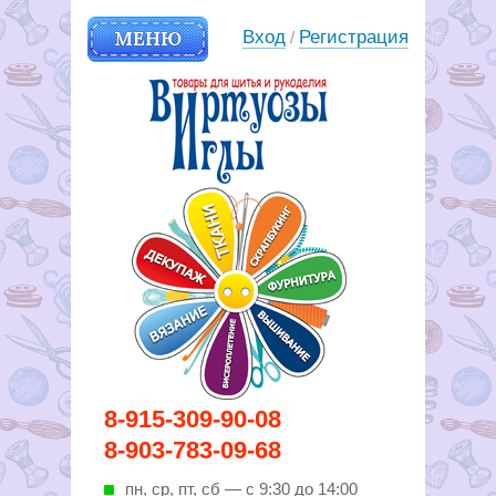
МЕНЮ
Вход
Регистрация
/
Вирутозы иглы. Товары для
8-915-309-90-08
шитья и рукоделья
8-903-783-09-68
пн, ср, пт, cб — с 9:30 до 14:00