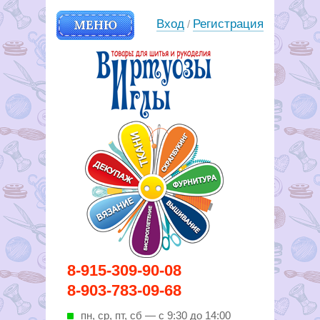
МЕНЮ
Вход
Регистрация
/
Вирутозы иглы. Товары для
8-915-309-90-08
шитья и рукоделья
8-903-783-09-68
пн, ср, пт, cб — с 9:30 до 14:00