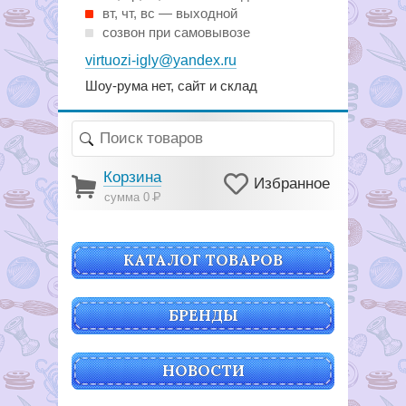
вт, чт, вс — выходной
созвон при самовывозе
virtuozi-igly@yandex.ru
Шоу-рума нет, сайт и склад
Корзина
Избранное
сумма 0
Р
КАТАЛОГ ТОВАРОВ
БРЕНДЫ
НОВОСТИ