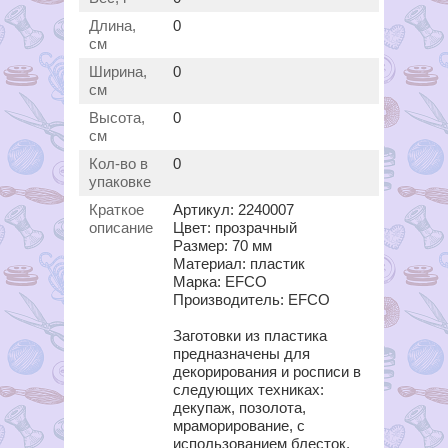
Длина,
0
см
Ширина,
0
см
Высота,
0
см
Кол-во в
0
упаковке
Краткое
Артикул: 2240007
описание
Цвет: прозрачный
Размер: 70 мм
Материал: пластик
Марка: EFCO
Производитель: EFCO
Заготовки из пластика
предназначены для
декорирования и росписи в
следующих техниках:
декупаж, позолота,
мраморирование, с
использованием блесток,