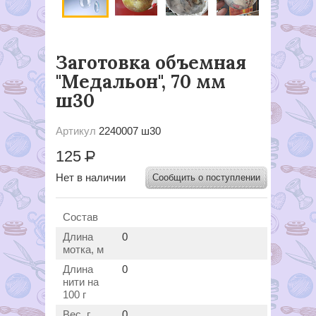
Заготовка объемная
"Медальон", 70 мм
ш30
Артикул
2240007 ш30
125
Р
Нет в наличии
Сообщить о поступлении
Состав
Длина
0
мотка, м
Длина
0
нити на
100 г
Вес, г
0