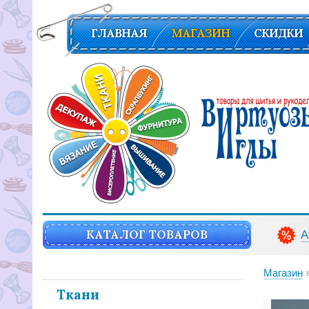
ГЛАВНАЯ
МАГАЗИН
СКИДКИ
Вирутозы иглы. Товары для шитья и рукоделья
КАТАЛОГ ТОВАРОВ
А
Магазин
Ткани