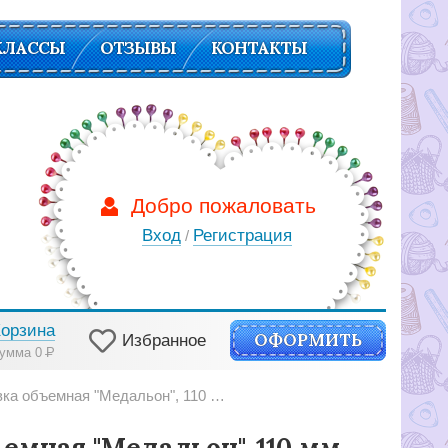
КЛАССЫ
ОТЗЫВЫ
КОНТАКТЫ
Добро пожаловать
Вход
Регистрация
/
Корзина
ОФОРМИТЬ
Избранное
умма 0
Р
ка объемная "Медальон", 110 мм К8А
ъемная "Медальон", 110 мм