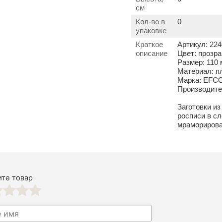
см
Кол-во в
0
упаковке
Краткое
Артикул: 224
описание
Цвет: прозр
Размер: 110
Материал: п
Марка: EFC
Производит
Заготовки и
росписи в сл
мраморирован
те товар
3
4
5