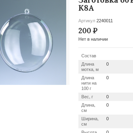
К8А
Артикул
2240011
200
Р
Нет в наличии
Состав
Длина
0
мотка, м
Длина
0
нити на
100 г
Вес, г
0
Длина,
0
см
Ширина,
0
см
Высота,
0