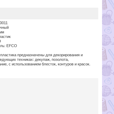
0011
ачный
 мм
ластик
O
ель: EFCO
з пластика предназначены для декорирования и
едующих техниках: декупаж, позолота,
ие, с использованием блесток, контуров и красок.