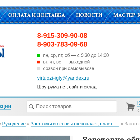
ОПЛАТА И ДОСТАВКА
НОВОСТИ
МАСТЕР-
8-915-309-90-08
8-903-783-09-68
пн, ср, пт, cб — с 9:30 до 14:00
вт, чт, вс — выходной
созвон при самовывозе
virtuozi-igly@yandex.ru
Шоу-рума нет, сайт и склад
кции
с
Рукоделие
Заготовки и основы (пенопласт, пластик, металл, дерево)
Заготов
Заготовка об