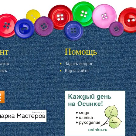
нт
Помощь
казов
Задать вопрос
пись
Карта сайта
ru
u