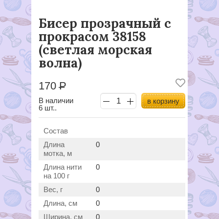
Бисер прозрачный с
прокрасом 38158
(светлая морская
волна)
170
Р
В наличии
в корзину
6 шт..
Состав
Длина
0
мотка, м
Длина нити
0
на 100 г
Вес, г
0
Длина, см
0
Ширина, см
0