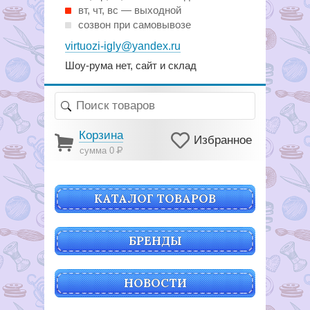
вт, чт, вс — выходной
созвон при самовывозе
virtuozi-igly@yandex.ru
Шоу-рума нет, сайт и склад
Корзина
Избранное
сумма 0
Р
КАТАЛОГ ТОВАРОВ
БРЕНДЫ
НОВОСТИ