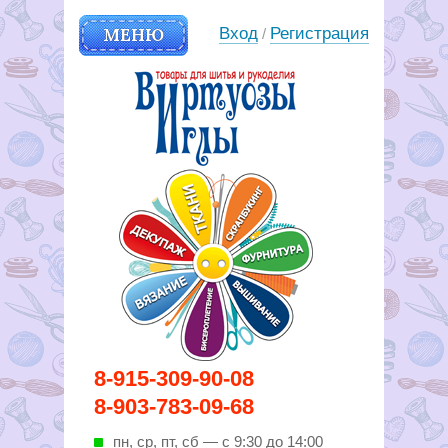
МЕНЮ
Вход
Регистрация
/
Вирутозы иглы. Товары для
8-915-309-90-08
шитья и рукоделья
8-903-783-09-68
пн, ср, пт, cб — с 9:30 до 14:00