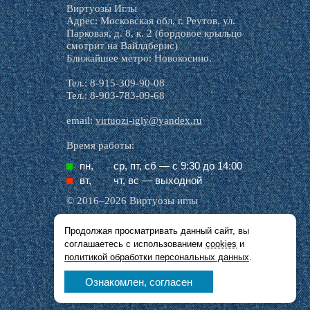
Виртуозы Иглы
Адрес: Московская обл, г. Реутов, ул.
Парковая, д. 8, к. 2 (бордовое крыльцо
смотрит на Вайлдберис)
Ближайшее метро: Новокосино.
Тел.: 8-915-309-90-08
Тел.: 8-903-783-09-68
email:
virtuozi-igly@yandex.ru
Время работы:
пн,
ср, пт, cб — с 9:30 до 14:00
вт,
чт, вс — выходной
© 2016–2026 Виртуозы иглы
Продолжая просматривать данный сайт, вы
Все названия производителей, символика и
соглашаетесь с использованием
cookies
и
описания, присутствующие в наших картинках
и тексте, используются исключительно в целях
политикой обработки персональных данных
.
идентификации.
Ознакомлен, согласен