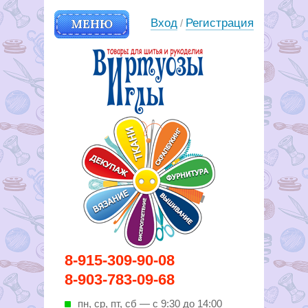
МЕНЮ
Вход
Регистрация
/
Вирутозы иглы. Товары для
8-915-309-90-08
шитья и рукоделья
8-903-783-09-68
пн, ср, пт, cб — с 9:30 до 14:00