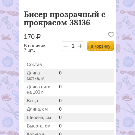
Бисер прозрачный с
прокрасом 38136
170
Р
В наличии
в корзину
7 шт..
Состав
Длина
0
мотка, м
Длина нити
0
на 100 г
Вес, г
0
Длина, см
0
Ширина, см
0
Высота, см
0
Кол-во в
0