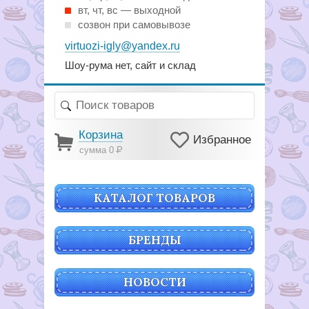
вт, чт, вс — выходной
созвон при самовывозе
virtuozi-igly@yandex.ru
Шоу-рума нет, сайт и склад
Корзина
Избранное
сумма 0
Р
КАТАЛОГ ТОВАРОВ
БРЕНДЫ
НОВОСТИ