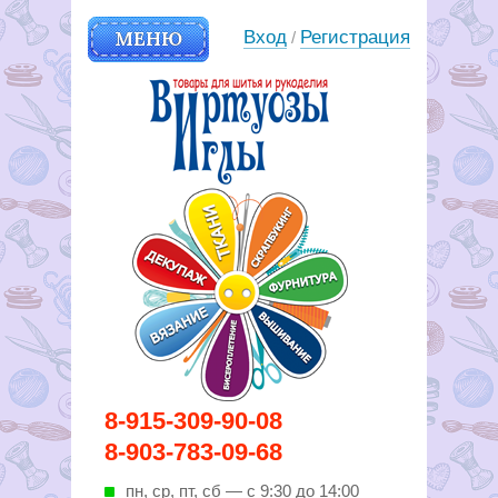
МЕНЮ
Вход
Регистрация
/
Вирутозы иглы. Товары для
8-915-309-90-08
шитья и рукоделья
8-903-783-09-68
пн, ср, пт, cб — с 9:30 до 14:00