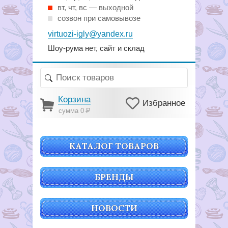
вт, чт, вс — выходной
созвон при самовывозе
virtuozi-igly@yandex.ru
Шоу-рума нет, сайт и склад
Корзина
Избранное
сумма 0
Р
КАТАЛОГ ТОВАРОВ
БРЕНДЫ
НОВОСТИ