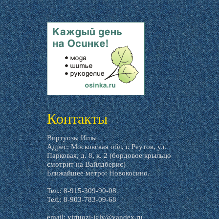
livemaster.ru
Контакты
Виртуозы Иглы
Адрес: Московская обл, г. Реутов, ул.
Парковая, д. 8, к. 2 (бордовое крыльцо
смотрит на Вайлдберис)
Ближайшее метро: Новокосино.
Тел.: 8-915-309-90-08
Тел.: 8-903-783-09-68
email:
virtuozi-igly@yandex.ru