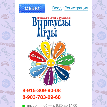
МЕНЮ
Вход
Регистрация
/
Вирутозы иглы. Товары для
8-915-309-90-08
шитья и рукоделья
8-903-783-09-68
пн, ср, пт, cб — с 9:30 до 14:00