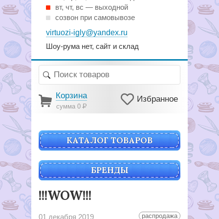
вт, чт, вс — выходной
созвон при самовывозе
virtuozi-igly@yandex.ru
Шоу-рума нет, сайт и склад
Корзина
Избранное
сумма 0
Р
КАТАЛОГ ТОВАРОВ
БРЕНДЫ
!!!WOW!!!
распродажа
01 декабря 2019