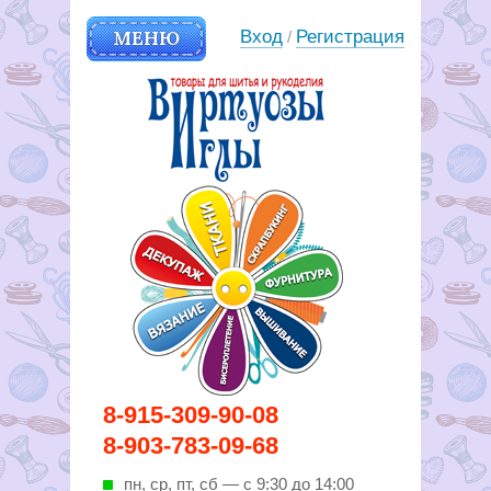
МЕНЮ
Вход
Регистрация
/
Вирутозы иглы. Товары для
8-915-309-90-08
шитья и рукоделья
8-903-783-09-68
пн, ср, пт, cб — с 9:30 до 14:00