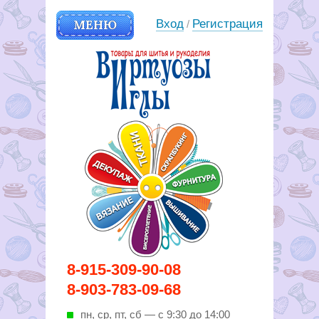
МЕНЮ
Вход
Регистрация
/
Вирутозы иглы. Товары для
8-915-309-90-08
шитья и рукоделья
8-903-783-09-68
пн, ср, пт, cб — с 9:30 до 14:00