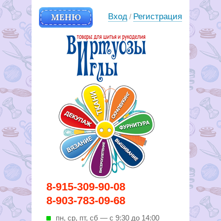
МЕНЮ
Вход
Регистрация
/
Вирутозы иглы. Товары для
8-915-309-90-08
шитья и рукоделья
8-903-783-09-68
пн, ср, пт, cб — с 9:30 до 14:00