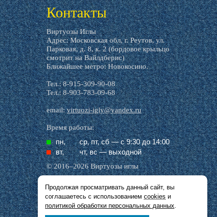
Контакты
Виртуозы Иглы
Адрес: Московская обл, г. Реутов, ул.
Парковая, д. 8, к. 2 (бордовое крыльцо
смотрит на Вайлдберис)
Ближайшее метро: Новокосино.
Тел.: 8-915-309-90-08
Тел.: 8-903-783-09-68
email:
virtuozi-igly@yandex.ru
Время работы:
пн,
ср, пт, cб — с 9:30 до 14:00
вт,
чт, вс — выходной
© 2016–2026 Виртуозы иглы
Продолжая просматривать данный сайт, вы
Все названия производителей, символика и
соглашаетесь с использованием
cookies
и
описания, присутствующие в наших картинках
и тексте, используются исключительно в целях
политикой обработки персональных данных
.
идентификации.