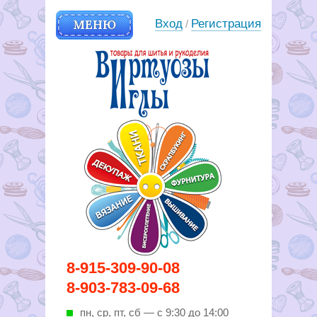
МЕНЮ
Вход
Регистрация
/
Вирутозы иглы. Товары для
8-915-309-90-08
шитья и рукоделья
8-903-783-09-68
пн, ср, пт, cб — с 9:30 до 14:00