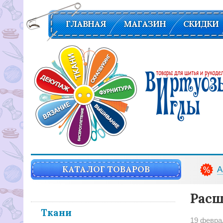
ГЛАВНАЯ
МАГАЗИН
СКИДКИ
Вирутозы иглы. Товары для шитья и рукоделья
КАТАЛОГ ТОВАРОВ
А
Расш
Ткани
19 февра