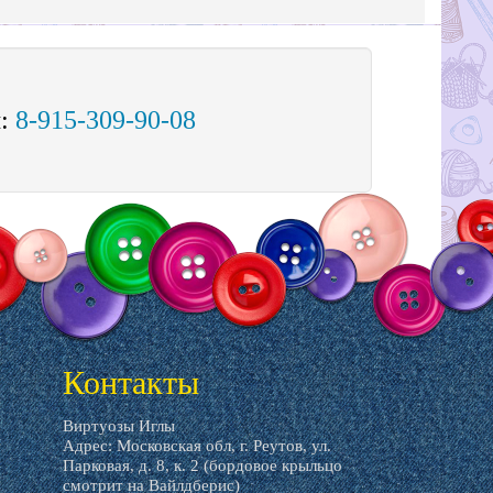
м:
8-915-309-90-08
Контакты
Виртуозы Иглы
Адрес: Московская обл, г. Реутов, ул.
Парковая, д. 8, к. 2 (бордовое крыльцо
смотрит на Вайлдберис)