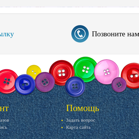
ылку
Позвоните на
нт
Помощь
казов
Задать вопрос
пись
Карта сайта