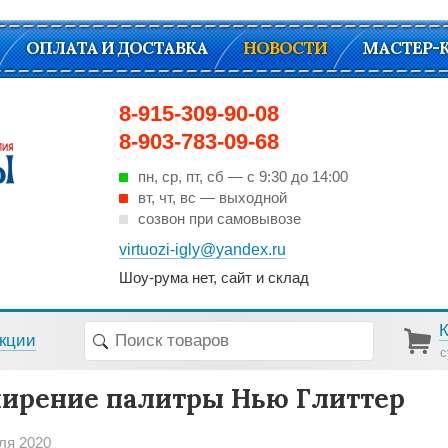
ОПЛАТА И ДОСТАВКА
НОВОСТИ
МАСТЕР-
8-915-309-90-08
8-903-783-09-68
пн, ср, пт, cб — с 9:30 до 14:00
вт, чт, вс — выходной
созвон при самовывозе
virtuozi-igly@yandex.ru
Шоу-рума нет, сайт и склад
кции
с
ирение палитры Нью Глиттер
ля 2020