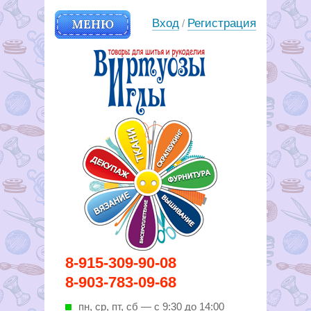
МЕНЮ
Вход
Регистрация
/
Вирутозы иглы. Товары для
8-915-309-90-08
шитья и рукоделья
8-903-783-09-68
пн, ср, пт, cб — с 9:30 до 14:00