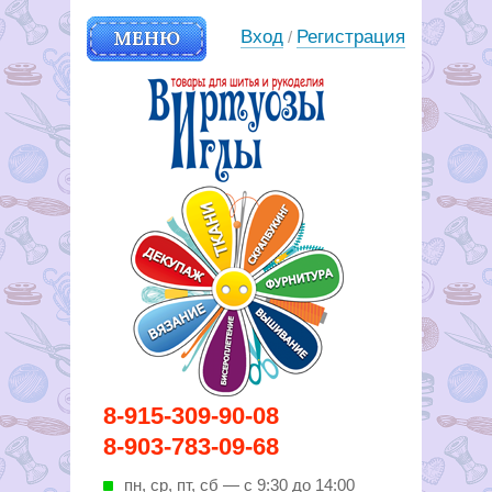
МЕНЮ
Вход
Регистрация
/
Вирутозы иглы. Товары для
8-915-309-90-08
шитья и рукоделья
8-903-783-09-68
пн, ср, пт, cб — с 9:30 до 14:00