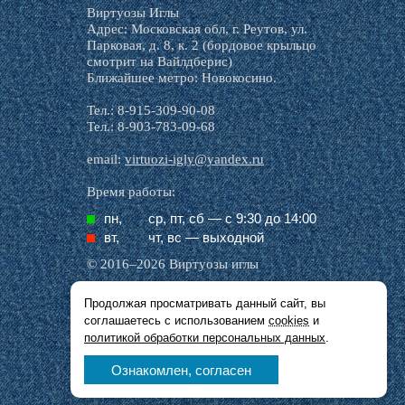
Виртуозы Иглы
Адрес: Московская обл, г. Реутов, ул.
Парковая, д. 8, к. 2 (бордовое крыльцо
смотрит на Вайлдберис)
Ближайшее метро: Новокосино.
Тел.: 8-915-309-90-08
Тел.: 8-903-783-09-68
email:
virtuozi-igly@yandex.ru
Время работы:
пн,
ср, пт, cб — с 9:30 до 14:00
вт,
чт, вс — выходной
© 2016–2026 Виртуозы иглы
Продолжая просматривать данный сайт, вы
Все названия производителей, символика и
соглашаетесь с использованием
cookies
и
описания, присутствующие в наших картинках
и тексте, используются исключительно в целях
политикой обработки персональных данных
.
идентификации.
Ознакомлен, согласен