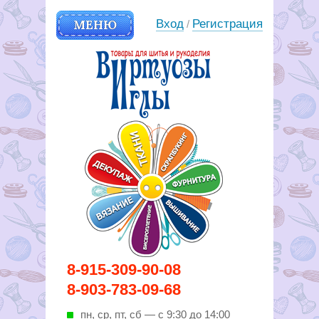
МЕНЮ
Вход
Регистрация
/
Вирутозы иглы. Товары для
8-915-309-90-08
шитья и рукоделья
8-903-783-09-68
пн, ср, пт, cб — с 9:30 до 14:00