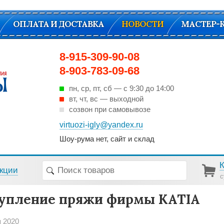
ОПЛАТА И ДОСТАВКА
НОВОСТИ
МАСТЕР-
8-915-309-90-08
8-903-783-09-68
пн, ср, пт, cб — с 9:30 до 14:00
вт, чт, вс — выходной
созвон при самовывозе
virtuozi-igly@yandex.ru
Шоу-рума нет, сайт и склад
кции
с
упление пряжи фирмы KATIA
я 2020