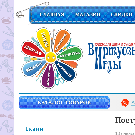
ГЛАВНАЯ
МАГАЗИН
СКИДКИ
Вирутозы иглы. Товары для шитья и рукоделья
КАТАЛОГ ТОВАРОВ
А
Пост
Ткани
10 январ