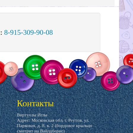
м:
8-915-309-90-08
Контакты
Виртуозы Иглы
Адрес: Московская обл, г. Реутов, ул.
Парковая, д. 8, к. 2 (бордовое крыльцо
смотрит на Вайлдберис)