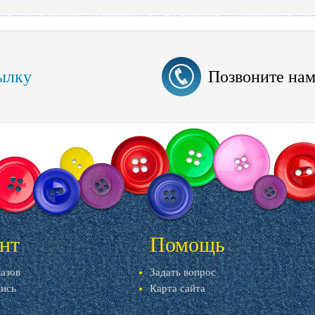
ылку
Позвоните на
нт
Помощь
казов
Задать вопрос
пись
Карта сайта