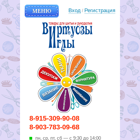
МЕНЮ
Вход
Регистрация
/
Вирутозы иглы. Товары для
8-915-309-90-08
шитья и рукоделья
8-903-783-09-68
пн, ср, пт, cб — с 9:30 до 14:00