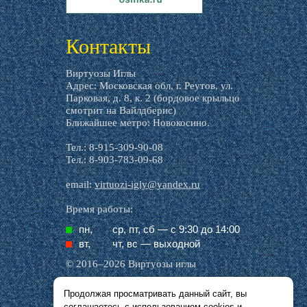
livemaster.ru
Контакты
Виртуозы Иглы
Адрес: Московская обл, г. Реутов, ул.
Парковая, д. 8, к. 2 (бордовое крыльцо
смотрит на Вайлдберис)
Ближайшее метро: Новокосино.
Тел.: 8-915-309-90-08
Тел.: 8-903-783-09-68
email:
virtuozi-igly@yandex.ru
Время работы:
пн,
ср, пт, cб — с 9:30 до 14:00
вт,
чт, вс — выходной
© 2016–2026 Виртуозы иглы
Продолжая просматривать данный сайт, вы
Все названия производителей, символика и
соглашаетесь с использованием
cookies
и