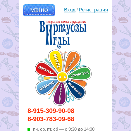
МЕНЮ
Вход
Регистрация
/
Вирутозы иглы. Товары для
8-915-309-90-08
шитья и рукоделья
8-903-783-09-68
пн, ср, пт, cб — с 9:30 до 14:00