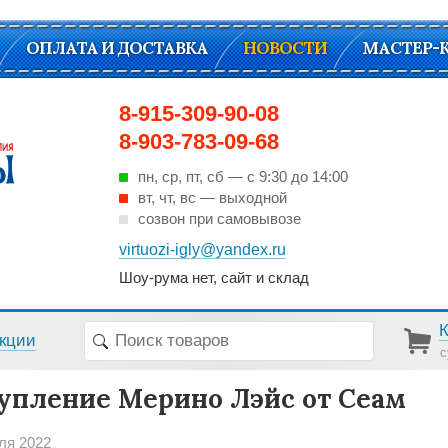
ОПЛАТА И ДОСТАВКА
НОВОСТИ
МАСТЕР-
8-915-309-90-08
8-903-783-09-68
пн, ср, пт, cб — с 9:30 до 14:00
вт, чт, вс — выходной
созвон при самовывозе
virtuozi-igly@yandex.ru
Шоу-рума нет, сайт и склад
кции
с
упление Мерино Лэйс от Сеам
ля 2022