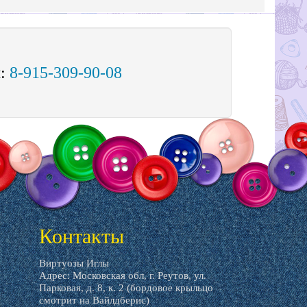
м:
8-915-309-90-08
Контакты
Виртуозы Иглы
Адрес: Московская обл, г. Реутов, ул.
Парковая, д. 8, к. 2 (бордовое крыльцо
смотрит на Вайлдберис)