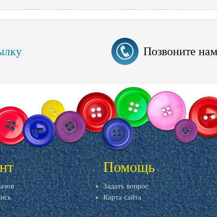
ылку
Позвоните на
нт
Помощь
казов
Задать вопрос
пись
Карта сайта