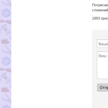
Потрясаю
сложений
1003
про