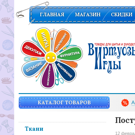
ГЛАВНАЯ
МАГАЗИН
СКИДКИ
Вирутозы иглы. Товары для шитья и рукоделья
КАТАЛОГ ТОВАРОВ
А
Пост
Ткани
12 февра