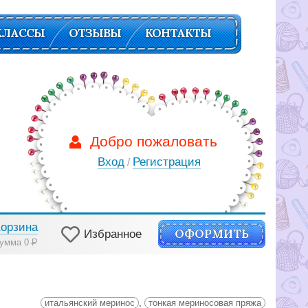
КЛАССЫ
ОТЗЫВЫ
КОНТАКТЫ
Добро пожаловать
Вход
Регистрация
/
Корзина
ОФОРМИТЬ
Избранное
умма 0
Р
итальянский меринос
,
тонкая мериносовая пряжа